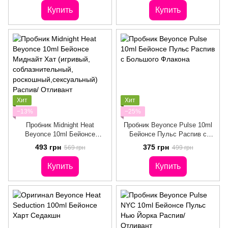
Распив / Отливант с
Купить
Купить
большого флакона
Хит
Хит
−13%
−25%
Пробник Midnight Heat
Пробник Beyonce Pulse 10ml
Beyonce 10ml Бейонсе
Бейонсе Пульс Распив с
Миднайт Хат (игривый,
Большого Флакона
493 грн
375 грн
569 грн
499 грн
соблазнительный,
роскошный,сексуальный)
Купить
Купить
Распив/ Отливант