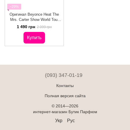
−29%
Оригинал Beyonce Heat The
Mrs. Carter Show World Tour
Limited Edition 100ml edp
1 490 грн
2 099 грн
Бейонсе Харт Ворлд Тур
Лимитед
Купить
(093) 347-01-19
Контакты
Полная версия сайта
© 2014—2026
интернет-магазин Бутик Парфюм
Укр
Рус