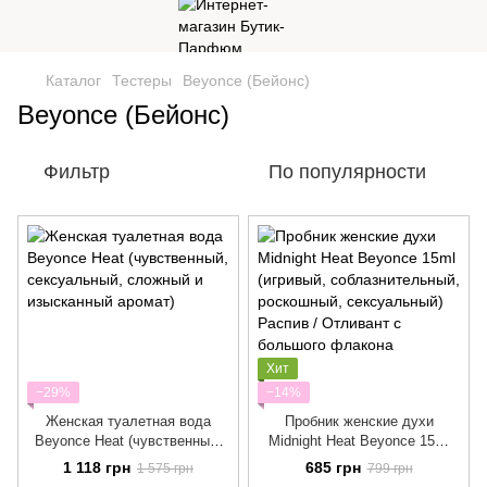
Каталог
Тестеры
Beyonce (Бейонс)
Beyonce (Бейонс)
Фильтр
По популярности
Хит
−29%
−14%
Женская туалетная вода
Пробник женские духи
Beyonce Heat (чувственный,
Midnight Heat Beyonce 15ml
сексуальный, сложный и
(игривый, соблазнительный,
1 118 грн
685 грн
1 575 грн
799 грн
изысканный аромат)
роскошный, сексуальный)