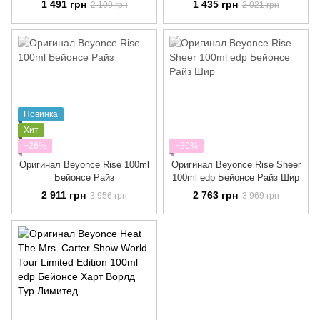
1 491 грн
1 435 грн
2 100 грн
2 021 грн
игривый, яркий аромат)
чувственный, сексуальный)
Новинка
Хит
−26%
−30%
Оригинал Beyonce Rise 100ml
Оригинал Beyonce Rise Sheer
Бейонсе Райз
100ml edp Бейонсе Райз Шир
2 911 грн
2 763 грн
3 956 грн
3 969 грн