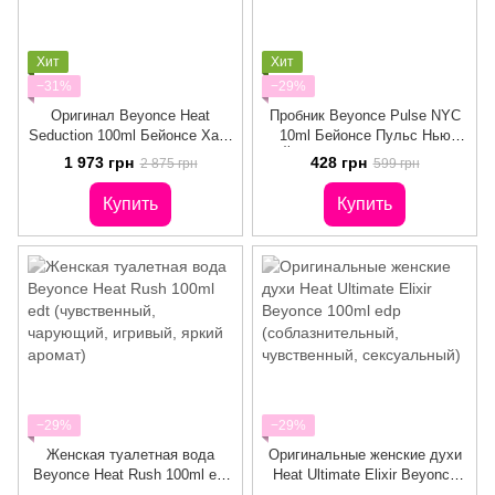
Хит
Хит
−31%
−29%
Оригинал Beyonce Heat
Пробник Beyonce Pulse NYC
Seduction 100ml Бейонсе Харт
10ml Бейонсе Пульс Нью
Седакшн
Йорка Распив/ Отливант
1 973 грн
428 грн
2 875 грн
599 грн
Купить
Купить
−29%
−29%
Женская туалетная вода
Оригинальные женские духи
Beyonce Heat Rush 100ml edt
Heat Ultimate Elixir Beyonce
(чувственный, чарующий,
100ml edp (соблазнительный,