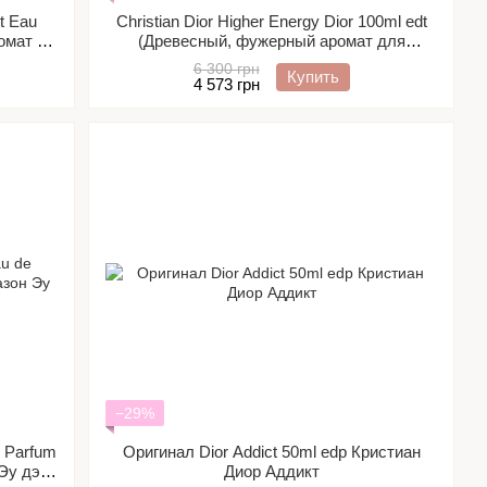
t Eau
Christian Dior Higher Energy Dior 100ml edt
омат со
(Древесный, фужерный аромат для
м)
энергичных мужчин)
6 300 грн
Купить
4 573 грн
−29%
e Parfum
Оригинал Dior Addict 50ml edp Кристиан
Эу дэ
Диор Аддикт