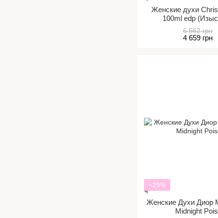
Женские духи Сhrist
100ml edp (Изы
цветочный аро
6 562 грн
4 659 грн
−29%
Женские Духи Диор М
Midnight Poi