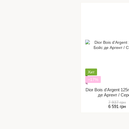
Хит
−17%
Dior Bois d'Argent 1
де Аргент / Се
7 937 грн
6 591 грн