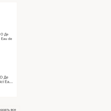
 О Де
ict Eau
казать все