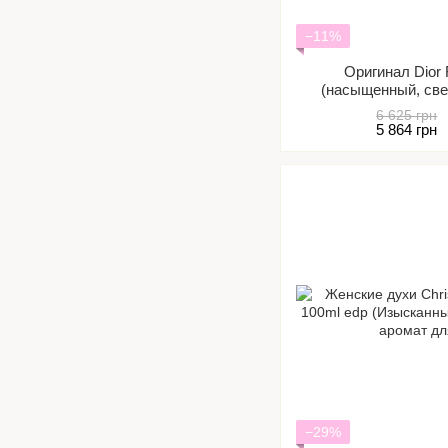
−11%
Оригинал Dior 
(насыщенный, све
пленительный, я
6 625 грн
5 864 грн
−29%