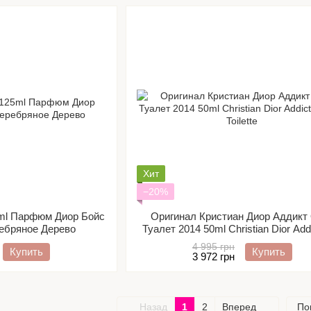
Хит
−20%
25ml Парфюм Диор Бойс
Оригинал Кристиан Диор Аддикт
ребряное Дерево
Туалет 2014 50ml Christian Dior Add
de Toilette
4 995 грн
Купить
Купить
3 972 грн
Назад
1
2
Вперед
По