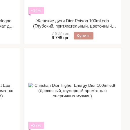
−14%
logne
Женские духи Dior Poison 100ml edp
мат для
(Глубокий, притягательный, цветочный
аромат для изысканных женщин)
7 937 грн
Купить
6 796 грн
−27%