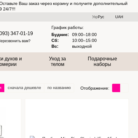
Оставьте Ваш заказ через корзину и получите дополнительный
 24/7!!!
Укр
Рус
UAH
График работы:
(093) 347-01-19
Будние:
09:00–18:00
Сб:
10:00–15:00
ерезвонить вам?
Вс:
выходной
и духов и
Уход за
Подарочные
юмерии
телом
наборы
и
сначала дешевле
по названию
Отображение: