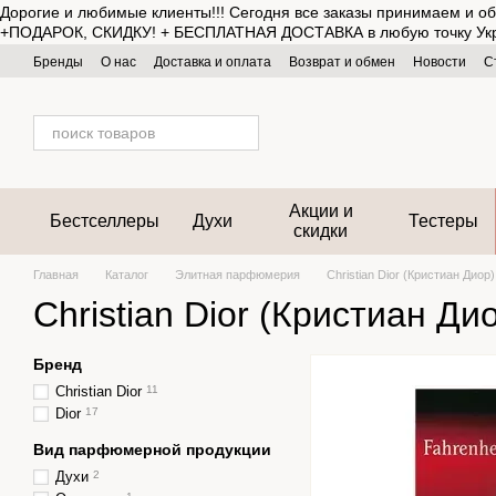
Дорогие и любимые клиенты!!! Сегодня все заказы принимаем и об
Перейти к основному контенту
+ПОДАРОК, СКИДКУ! + БЕСПЛАТНАЯ ДОСТАВКА в любую точку Украины 
Бренды
О нас
Доставка и оплата
Возврат и обмен
Новости
С
Акции и
Бестселлеры
Духи
Тестеры
скидки
Главная
Каталог
Элитная парфюмерия
Christian Dior (Кристиан Диор)
Christian Dior (Кристиан Ди
Бренд
Christian Dior
11
Dior
17
Вид парфюмерной продукции
Духи
2