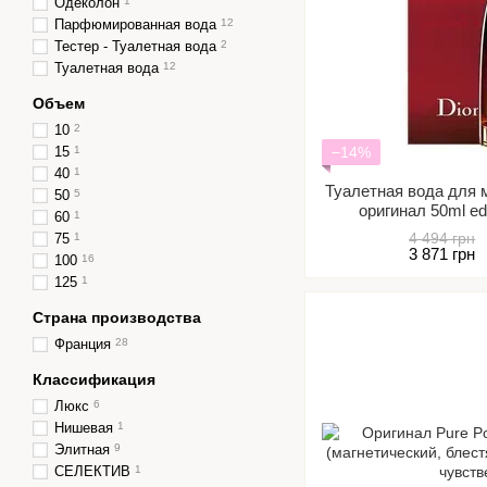
Одеколон
1
Парфюмированная вода
12
Тестер - Туалетная вода
2
Туалетная вода
12
Объем
10
2
15
1
−14%
40
1
Туалетная вода для м
50
5
оригинал 50ml e
60
1
волнующий, изы
4 494 грн
75
1
3 871 грн
100
16
125
1
Страна производства
Франция
28
Классификация
Люкс
6
Нишевая
1
Элитная
9
СЕЛЕКТИВ
1