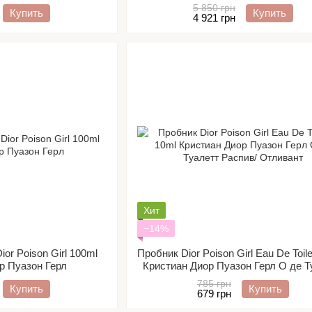
Парфюм
5 850 грн
Купить
Купить
4 921 грн
Хит
−14%
ior Poison Girl 100ml
Пробник Dior Poison Girl Eau De Toile
р Пуазон Герл
Кристиан Диор Пуазон Герл О де Т
Распив/ Отливант
785 грн
Купить
Купить
679 грн