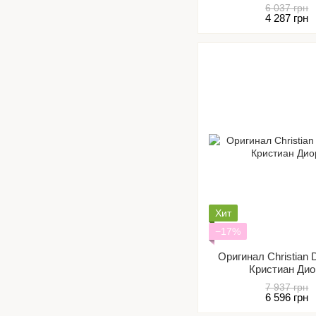
6 037 грн
4 287 грн
Хит
−17%
Оригинал Christian D
Кристиан Дио
7 937 грн
6 596 грн