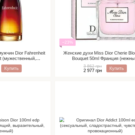
−23%
ужчин Dior Fahrenheit
Женские духи Miss Dior Cherie Bl
dt (мужественный,
Bouquet 50ml Франция (нежны
сканный аромат)
романтичный, чувственный)
3 862 грн
Купить
Купить
2 977 грн