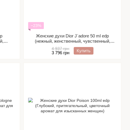
−23%
dp
Женские духи Dior J`adore 50 ml edp
й,
(нежный, женственный, чувственный,
й)
яркий, цветочный)
4 937 грн
Купить
3 796 грн