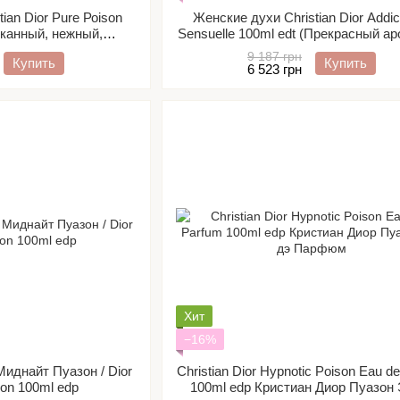
iаn Diоr Рurе Роisоn
Женские духи Christian Dior Addic
сканный, нежный,
Sensuelle 100ml edt (Прекрасный ар
мат для женщин)
свежим, роскошным характеро
9 187 грн
Купить
Купить
6 523 грн
Хит
−16%
иднайт Пуазон / Dior
Christian Dior Hypnotic Poison Eau d
son 100ml edp
100ml edp Кристиан Диор Пуазон 