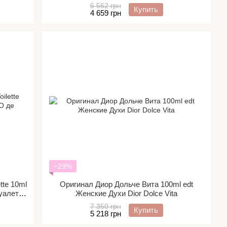
6 562 грн
Купить
4 659 грн
−29%
tte 10ml
Оригинал Диор Дольче Вита 100ml edt
уалетт
Женские Духи Dior Dolce Vita
7 350 грн
Купить
5 218 грн