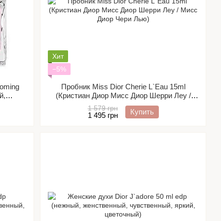
Хит
−5%
ooming
Пробник Miss Dior Cherie L`Eau 15ml
й,
(Кристиан Диор Мисс Диор Шерри Леу /
Мисс Диор Чери Лью)
1 579 грн
Купить
1 495 грн