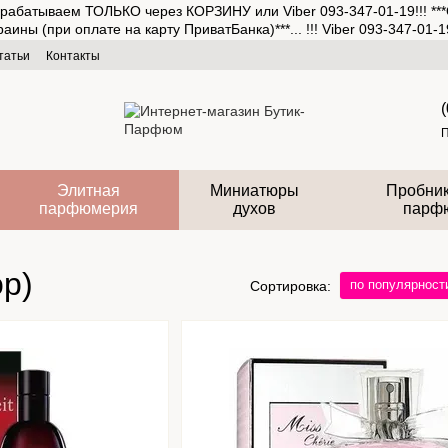
рабатываем ТОЛЬКО через КОРЗИНУ или Viber 093-347-01-19!!! ***
(при оплате на карту ПриватБанка)***... !!! Viber 093-347-01-19
татьи
Контакты
П
Элитная
Миниатюры
Пробник
парфюмерия
духов
парф
ор)
по популярност
Сортировка: