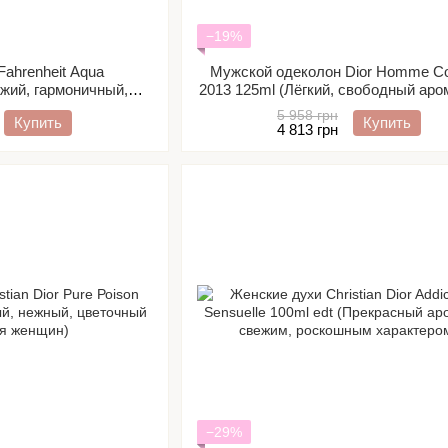
−19%
Fahrenheit Aqua
Мужской одеколон Dior Homme Co
жий, гармоничный,
2013 125ml (Лёгкий, свободный аро
ркий, древесный)
самодостаточных мужчин)
5 958 грн
Купить
Купить
4 813 грн
−29%