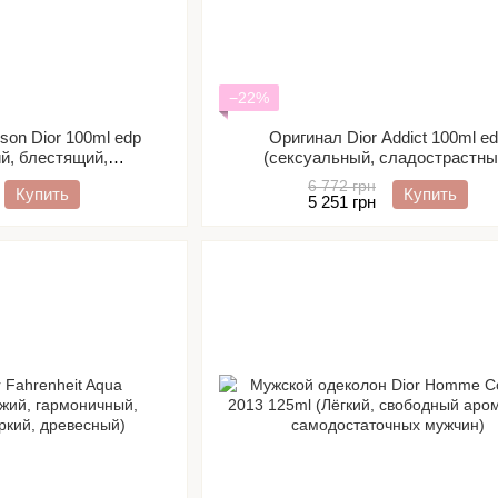
−22%
son Dior 100ml edp
Оригинал Dior Addict 100ml e
ий, блестящий,
(сексуальный, сладострастны
, чувственный)
чувственный, провокационны
6 772 грн
Купить
Купить
5 251 грн