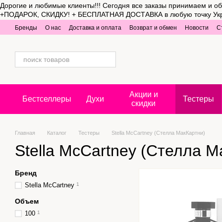
Дорогие и любимые клиенты!!! Сегодня все заказы принимаем и об
Перейти к основному контенту
+ПОДАРОК, СКИДКУ! + БЕСПЛАТНАЯ ДОСТАВКА в любую точку Украины 
Бренды
О нас
Доставка и оплата
Возврат и обмен
Новости
С
Акции и
Бестселлеры
Духи
Тестеры
скидки
Главная
Каталог
Тестеры
Stella McCartney (Стелла МакКартни)
Stella McCartney (Стелла М
Бренд
Stella McCartney
1
Объем
100
1