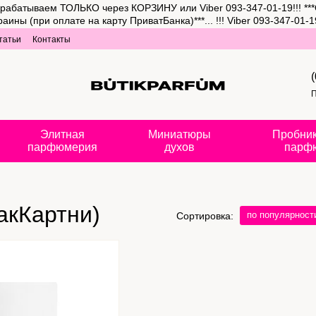
рабатываем ТОЛЬКО через КОРЗИНУ или Viber 093-347-01-19!!! ***
(при оплате на карту ПриватБанка)***... !!! Viber 093-347-01-19
татьи
Контакты
П
Элитная
Миниатюры
Пробник
парфюмерия
духов
парф
акКартни)
по популярност
Сортировка: