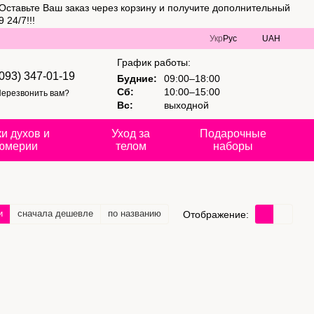
Оставьте Ваш заказ через корзину и получите дополнительный
 24/7!!!
Укр
Рус
UAH
График работы:
(093) 347-01-19
Будние:
09:00–18:00
Сб:
10:00–15:00
ерезвонить вам?
Вс:
выходной
и духов и
Уход за
Подарочные
юмерии
телом
наборы
и
сначала дешевле
по названию
Отображение: