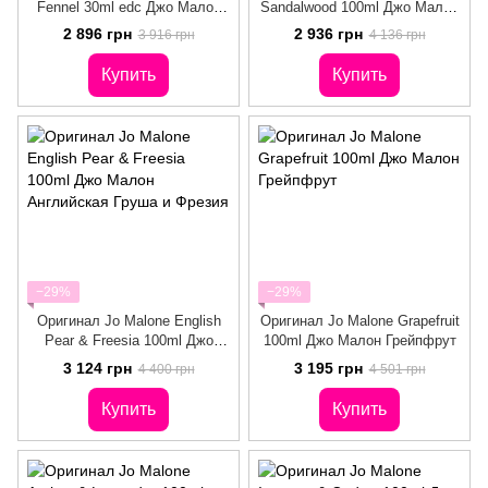
Fennel 30ml edc Джо Малон
Sandalwood 100ml Джо Малон
Цветущая Морковь и Фенхель
Оррис и Сандаловое дерево
2 896 грн
2 936 грн
3 916 грн
4 136 грн
Купить
Купить
−29%
−29%
Оригинал Jo Malone English
Оригинал Jo Malone Grapefruit
Pear & Freesia 100ml Джо
100ml Джо Малон Грейпфрут
Малон Английская Груша и
3 124 грн
3 195 грн
4 400 грн
4 501 грн
Фрезия
Купить
Купить