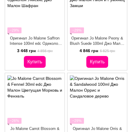
−29%
−29%
Оригинал Jo Malone Saffron
Оригинал Jo Malone Peony &
Intense 100ml edc Одеколон
Blush Suede 100ml Джо Малон
Унисекс Джо Малон Шафран
Пион и Румянец Замши
3 448 грн
4 846 грн
4 856 грн
6 825 грн
Купить
Купить
−26%
−29%
Jo Malone Carrot Blossom &
Оригинал Jo Malone Orris &