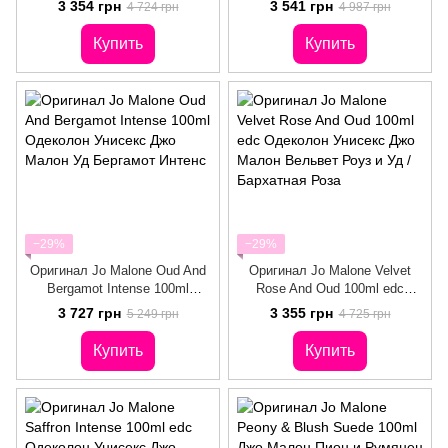
3 354 грн
3 541 грн
4 724 грн
4 987 грн
Амбер и Джинжер Лили /
Тубероза Ангелика
Темный Янта
Купить
Купить
−29%
−29%
Оригинал Jo Malone Oud And
Оригинал Jo Malone Velvet
Bergamot Intense 100ml
Rose And Oud 100ml edc
Одеколон Унисекс Джо Малон
Одеколон Унисекс Джо Малон
3 727 грн
3 355 грн
5 249 грн
4 725 грн
Уд Бергамот Интенс
Вельвет Роуз и Уд /
Бархатная Роза
Купить
Купить