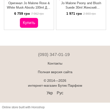
Оригинал Jo Malone Rose &
Jo Malone Peony and Blush
White Musk Absolu 100ml Джо
Suede 30ml Женский
Малон
Одеколон Джо Малон Пион и
6 759 грн
1 971 грн
7 962 грн
2 860 грн
Блаш Суид
Купить
(093) 347-01-19
Контакты
Полная версия сайта
© 2014—2026
интернет-магазин Бутик Парфюм
Укр
Рус
Online store built with Horoshop