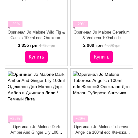
−29%
−29%
Оригинал Jo Malone Wild Fig &
Оригинал Jo Malone Geranium
Cassis 100ml edc Одеколон
& Verbena 100ml edc
Унисекс Джо Малон Дикий
Одеколон Унисекс Джо Малон
3 355 грн
2 909 грн
4 725 грн
4 098 грн
Инжир и Рис
Герань и Вербена
Купить
Купить
−29%
−29%
Оригинал Jo Malone Dark
Оригинал Jo Malone Tuberose
Amber And Ginger Lily 100ml
Angelica 100ml edc Женский
Одеколон Джо Малон Дарк
Одеколон Джо Малон