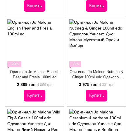
Отливант
Ежевика и Лавровый Лист
Купить
Купить
−29%
−8%
Оригинал Jo Malone English
Оригинал Jo Malone Nutmeg &
Pear and Fresia 100ml ed
Ginger 100ml edc Одеколон
Унисекс Джо Малон
2 889 грн
3 975 грн
4 069 грн
4 331 грн
Мускатный Орех и Имбирь
Купить
Купить