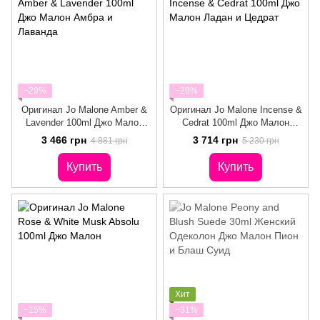
−29%
−29%
Оригинал Jo Malone Amber &
Оригинал Jo Malone Incense &
Lavender 100ml Джо Малон
Cedrat 100ml Джо Малон
Амбра и Лаванда
Ладан и Цедрат
3 466 грн
3 714 грн
4 881 грн
5 230 грн
Купить
Купить
Хит
−15%
−31%