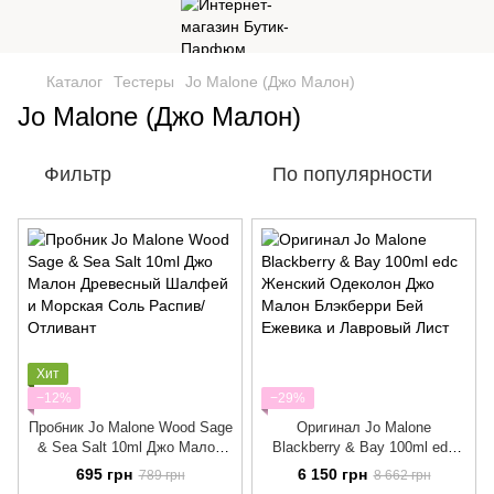
Каталог
Тестеры
Jo Malone (Джо Малон)
Jo Malone (Джо Малон)
Фильтр
По популярности
Хит
−12%
−29%
Пробник Jo Malone Wood Sage
Оригинал Jo Malone
& Sea Salt 10ml Джо Малон
Blackberry & Bay 100ml edc
Древесный Шалфей и
Женский Одеколон Джо
695 грн
6 150 грн
789 грн
8 662 грн
Морская Соль Распив/
Малон Блэкберри Бей