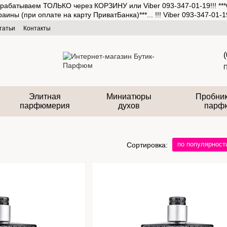
рабатываем ТОЛЬКО через КОРЗИНУ или Viber 093-347-01-19!!! ***
(при оплате на карту ПриватБанка)***... !!! Viber 093-347-01-19
татьи
Контакты
П
Элитная
Миниатюры
Пробник
парфюмерия
духов
парф
по популярност
Сортировка: