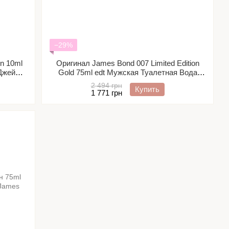
−29%
n 10ml
Оригинал James Bond 007 Limited Edition
Джеймс
Gold 75ml edt Мужская Туалетная Вода
ант
Джеймс Бонд 007 Лимитед Эдишн Гол
2 494 грн
Купить
1 771 грн