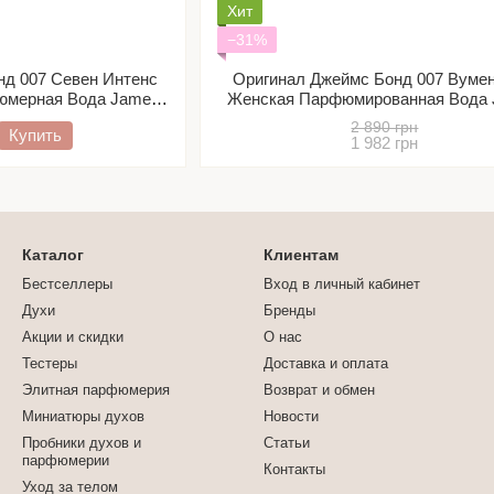
Хит
−31%
нд 007 Севен Интенс
Оригинал Джеймс Бонд 007 Вумен
юмерная Вода James
Женская Парфюмированная Вода
nse Распив/ Отливант
Bond 007 for Women
2 890 грн
Купить
1 982 грн
Каталог
Клиентам
Бестселлеры
Вход в личный кабинет
Духи
Бренды
Акции и скидки
О нас
Тестеры
Доставка и оплата
Элитная парфюмерия
Возврат и обмен
Миниатюры духов
Новости
Пробники духов и
Статьи
парфюмерии
Контакты
Уход за телом