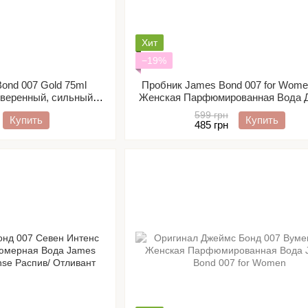
Хит
−19%
ond 007 Gold 75ml
Пробник James Bond 007 for Wome
уверенный, сильный,
Женская Парфюмированная Вода 
 благородный)
Бонд 007 Вумен Распив/ Отлив
599 грн
Купить
Купить
485 грн