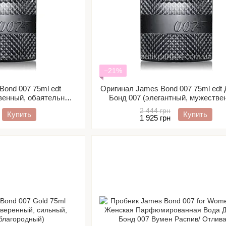
−21%
Bond 007 75ml edt
Оригинал James Bond 007 75ml edt
венный, обаятельный,
Бонд 007 (элегантный, мужестве
анный)
обаятельный, сдержанный)
2 444 грн
Купить
Купить
1 925 грн