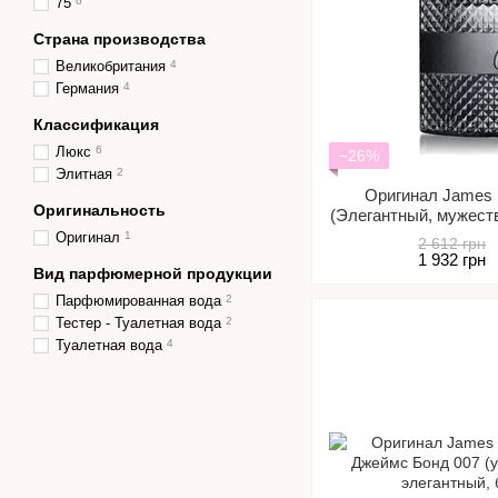
75
6
Страна производства
Великобритания
4
Германия
4
Классификация
Люкс
6
−26%
Элитная
2
Оригинал James 
Оригинальность
(Элегантный, мужест
сдерж
Оригинал
1
2 612 грн
1 932 грн
Вид парфюмерной продукции
Парфюмированная вода
2
Тестер - Туалетная вода
2
Туалетная вода
4