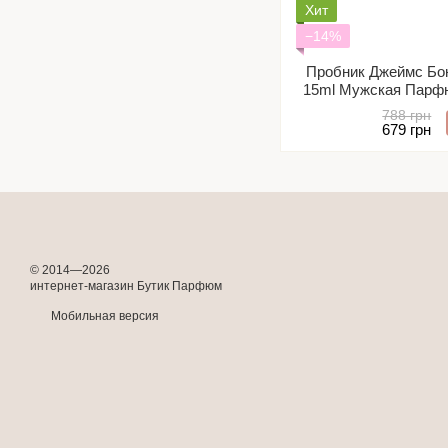
Хит
−14%
Пробник Джеймс Бо
15ml Мужская Парф
Bond 007 Seven Inte
788 грн
679 грн
© 2014—2026
интернет-магазин Бутик Парфюм
Мобильная версия