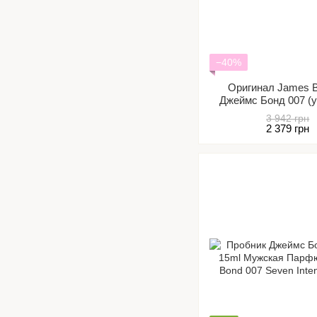
−40%
Оригинал James B
Джеймс Бонд 007 (
элегантный,
3 942 грн
2 379 грн