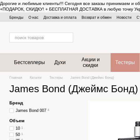
Дорогие и любимые клиенты!!! Сегодня все заказы принимаем и об
Перейти к основному контенту
+ПОДАРОК, СКИДКУ! + БЕСПЛАТНАЯ ДОСТАВКА в любую точку Украины 
Бренды
О нас
Доставка и оплата
Возврат и обмен
Новости
С
Акции и
Бестселлеры
Духи
Тестеры
скидки
Главная
Каталог
Тестеры
James Bond (Джеймс Бонд)
James Bond (Джеймс Бонд)
Бренд
James Bond 007
4
Объем
10
1
50
1