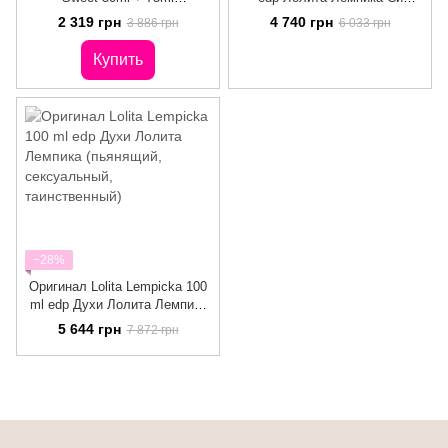
Подарочный набор Для
Лолита ( чувственный,
2 319 грн
4 740 грн
3 886 грн
6 033 грн
Женщин Лолита Лемпика Соу
женственный, трогательный)
Свит
Купить
−28%
Оригинал Lolita Lempicka 100
ml edp Духи Лолита Лемпика
(пьянящий, сексуальный,
5 644 грн
7 872 грн
таинственный)