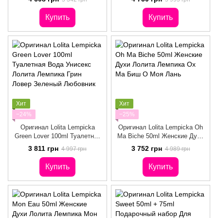
таинственный)
(пьянящий,
нежный,таинственный)
Купить
Купить
Хит
Хит
−24%
−25%
Оригинал Lolita Lempicka
Оригинал Lolita Lempicka Oh
Green Lover 100ml Туалетная
Ma Biche 50ml Женские Духи
Вода Унисекс Лолита
Лолита Лемпика Ох Ма Биш
3 811 грн
3 752 грн
4 997 грн
4 989 грн
Лемпика Грин Ловер Зеленый
О Моя Лань
Любовник
Купить
Купить