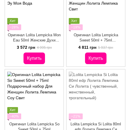
Хит
Хит
−28%
−19%
Оригинал Lolita Lempicka Mon
Оригинал Lolita Lempicka
Eau 50ml Женские Духи
Sweet 50ml + 75ml
Лолита Лемпика Мон Эу Моя
Подарочный набор Для
3 572 грн
4 811 грн
4 995 грн
5 937 грн
Вода
Женщин Лолита Лемпика
Свит
Купить
Купить
Хит
−40%
−21%
Оригинал Lolita Lempicka So
Lolita Lempicka Si Lolita 80ml
Sweet 50ml + 75ml
edp Лолита Лемпика Си