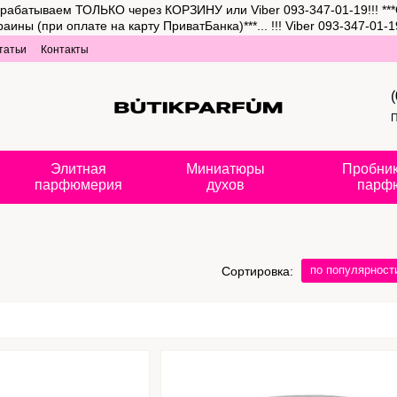
рабатываем ТОЛЬКО через КОРЗИНУ или Viber 093-347-01-19!!! ***
(при оплате на карту ПриватБанка)***... !!! Viber 093-347-01-19
татьи
Контакты
П
Элитная
Миниатюры
Пробник
парфюмерия
духов
парф
по популярност
Сортировка: