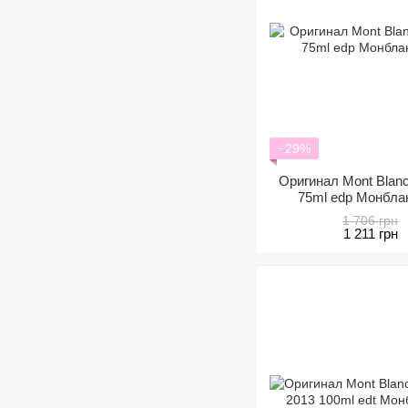
−29%
Оригинал Mont Вlan
75ml edp Монбла
1 706 грн
1 211 грн