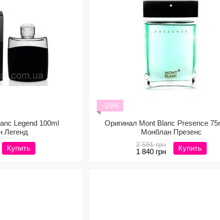
−29%
lanc Legend 100ml
Оригинал Mont Blanc Presence 75m
н Легенд
Монблан Презенс
2 591 грн
Купить
Купить
1 840 грн