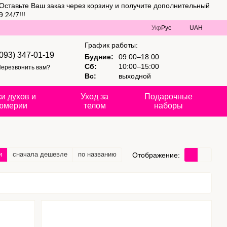
Оставьте Ваш заказ через корзину и получите дополнительный
 24/7!!!
Укр
Рус
UAH
График работы:
(093) 347-01-19
Будние:
09:00–18:00
Сб:
10:00–15:00
ерезвонить вам?
Вс:
выходной
и духов и
Уход за
Подарочные
юмерии
телом
наборы
и
сначала дешевле
по названию
Отображение: