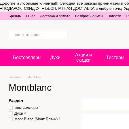
Дорогие и любимые клиенты!!! Сегодня все заказы принимаем и об
Перейти к основному контенту
+ПОДАРОК, СКИДКУ! + БЕСПЛАТНАЯ ДОСТАВКА в любую точку Украины 
Бренды
О нас
Доставка и оплата
Возврат и обмен
Новости
С
Акции и
Бестселлеры
Духи
Тестеры
скидки
Главная
Montblanc
Montblanc
Раздел
Бестселлеры
1
Духи
2
Mont Blanc (Монт Бланк)
7