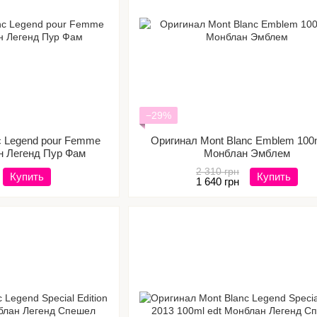
−29%
c Legend pour Femme
Оригинал Mont Blanc Emblem 100m
н Легенд Пур Фам
Монблан Эмблем
2 310 грн
Купить
Купить
1 640 грн