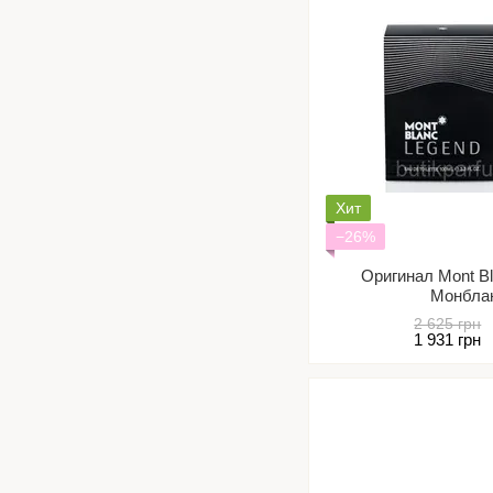
Хит
−26%
Оригинал Mont B
Монбла
2 625 грн
1 931 грн