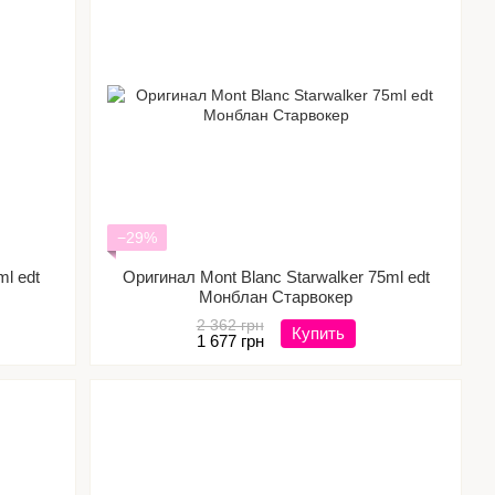
−29%
l edt
Оригинал Mont Blanc Starwalker 75ml edt
Монблан Старвокер
2 362 грн
Купить
1 677 грн