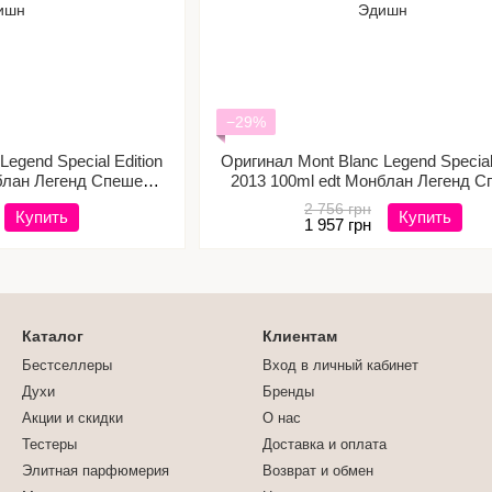
−29%
Legend Special Edition
Оригинал Mont Blanc Legend Special 
нблан Легенд Спешел
2013 100ml edt Монблан Легенд 
ишн
Эдишн
2 756 грн
Купить
Купить
1 957 грн
Каталог
Клиентам
Бестселлеры
Вход в личный кабинет
Духи
Бренды
Акции и скидки
О нас
Тестеры
Доставка и оплата
Элитная парфюмерия
Возврат и обмен