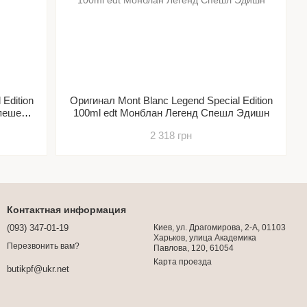
Edition
Оригинал Mont Blanc Legend Special Edition
Спешел
100ml edt Монблан Легенд Спешл Эдишн
2 318 грн
Контактная информация
(093) 347-01-19
Киев, ул. Драгомирова, 2-А, 01103
Харьков, улица Академика
Перезвонить вам?
Павлова, 120, 61054
Карта проезда
butikpf@ukr.net