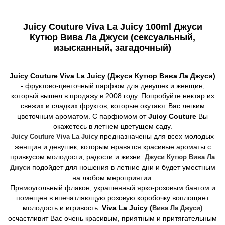
Juicy Couture Viva La Juicy 100ml Джуси
Кутюр Вива Ла Джуси (сексуальный,
изысканный, загадочный)​
Juicy Couture Viva La Juicy (Джуси Кутюр Вива Ла Джуси)
- фруктово-цветочный парфюм для девушек и женщин,
который вышел в продажу в 2008 году. Попробуйте нектар из
свежих и сладких фруктов, которые окутают Вас легким
цветочным ароматом. С парфюмом от
Juicy Couture
Вы
окажетесь в летнем цветущем саду.
предназначены для всех молодых
Juicy Couture Viva La Juicy
женщин и девушек, которым нравятся красивые ароматы с
привкусом молодости, радости и жизни.
Джуси Кутюр Вива Ла
подойдет для ношения в летние дни и будет уместным
Джуси
на любом мероприятии.
Прямоугольный флакон, украшенный ярко-розовым бантом и
помещен в впечатляющую розовую коробочку воплощает
молодость и игривость.
Vivа Lа Juicу
(
Вива Ла Джуси)
осчастливит Вас очень красивым, приятным и притягательным