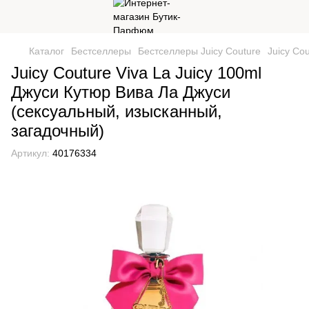
Каталог
Бестселлеры
Бестселлеры Juicy Couture
Juicy Co
Juicy Couture Viva La Juicy 100ml
Джуси Кутюр Вива Ла Джуси
(сексуальный, изысканный,
загадочный)
Артикул:
40176334