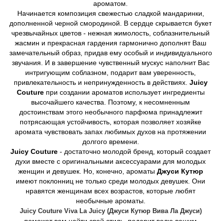
ароматом.
Начинается композиция свежестью сладкой мандаринки,
дополненной черной смородиной. В сердце скрывается букет
чрезвычайных цветов - нежная жимолость, соблазнительный
жасмин и прекрасная гардения гармонично дополнят Ваш
замечательный образ, придав ему особый и индивидуального
звучания. И в завершение чувственный мускус наполнит Вас
интригующим соблазном, подарит вам уверенность,
привлекательность и непринужденность в действиях.
Juicy
Couture
при создании ароматов использует ингредиенты
высочайшего качества. Поэтому, к несомненным
достоинствам этого необычного парфюма принадлежит
потрясающая устойчивость, которая позволяет хозяйке
аромата чувствовать запах любимых духов на протяжении
долгого времени.
Juicy Couture
- достаточно молодой бренд, который создает
духи вместе с оригинальными аксессуарами для молодых
женщин и девушек. Но, конечно, ароматы
Джуси Кутюр
имеют поклонниц не только среди молодых девушек. Они
нравятся женщинам всех возрастов, которые любят
необычные ароматы.
Juicy Couture Viva La Juicy (Джуси Кутюр Вива Ла Джуси)