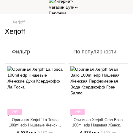
Xerjoff
Xerjoff
Фильтр
По популярности
−29%
−29%
Оригинал Xerjoff La Tosca
Оригинал Xerjoff Gran Ballo
100ml edp Нишевые Женские
100ml edp Нишевая Женская
Духи Ксерджофф Ла Тоска
Парфюмерная Вода
6 523 грн
4 473 грн
9 187 грн
6 300 грн