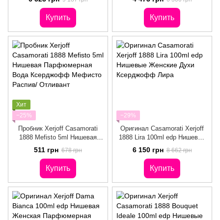
Ксерджофф Гран Балло
Купить
Купить
Хит
−25%
−29%
Пробник Xerjoff Casamorati
Оригинал Casamorati Xerjoff
1888 Mefisto 5ml Нишевая
1888 Lira 100ml edp Нишевые
Парфюмерная Вода
Женские Духи Ксерджофф
511 грн
6 150 грн
678 грн
8 662 грн
Ксерджофф Мефисто
Лира
Распив/ Отливант
Купить
Купить