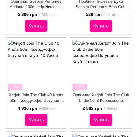
Оригинал Sospiro Perfumes
Пробник Нишевые Духи
Andante 100ml edp Нишевый
Sospiro Perfumes Erba Gold
Парфюм Соспиро Анданте
5ml Соспиро Эрба Голд
5 396 грн
528 грн
7 599 грн
699 грн
Купить
Купить
−16%
−29%
Xerjoff Join The Club 40 Knots
Оригинал Xerjoff Join The Club
50ml Ксерджофф Вступай в
Birdie 50ml Ксерджофф
Клуб: 40 Узлов
Вступай в Клуб: Птичка
4 930 грн
2 882 грн
5 888 грн
4 060 грн
Купить
Купить