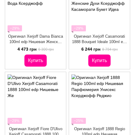
−29%
−29%
Оригинал Xerjoff Dama Bianca
Оригинал Xerjoff Casamorati
100ml edp Нишевая Женская
1888 Bouquet Ideale 100ml edp
Парфюмерная Вода
Нишевые Женские Духи
4 473 грн
6 244 грн
6 300 грн
8 794 грн
Ксерджофф
Ксерджофф Касаморати
Букет Идеа
Купить
Купить
−29%
−25%
Оригинал Xerjoff Fiore D'Ulivo
Оригинал Xerjoff 1888 Regio
Xerjoff Casamorati 1888 100ml
100ml edp Нишевая