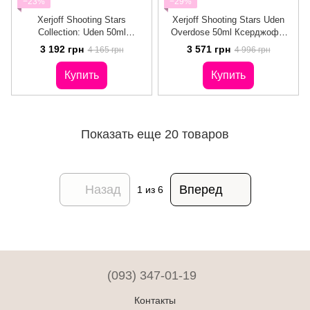
−23%
−29%
Xerjoff Shooting Stars
Xerjoff Shooting Stars Uden
Collection: Uden 50ml
Overdose 50ml Ксерджофф
Ксерджофф Уден
Уден Овердоз
3 192 грн
3 571 грн
4 165 грн
4 996 грн
Купить
Купить
Показать еще 20 товаров
Назад
Вперед
1
из 6
(093) 347-01-19
Контакты