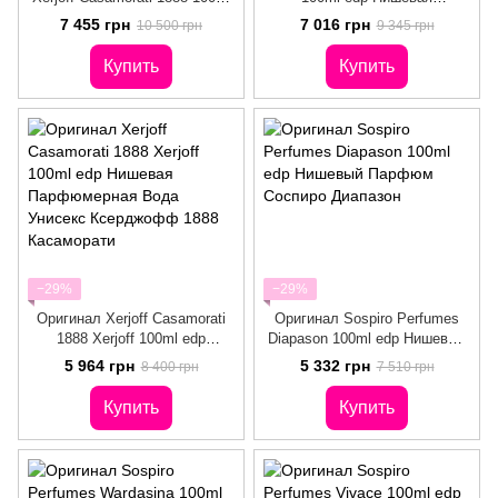
edp Нишевые Же
Парфюмерия Унисекс
7 455 грн
7 016 грн
10 500 грн
9 345 грн
Ксерджофф Реджио
Купить
Купить
−29%
−29%
Оригинал Xerjoff Casamorati
Оригинал Sospiro Perfumes
1888 Xerjoff 100ml edp
Diapason 100ml edp Нишевый
Нишевая Парфюмерная Вода
Парфюм Соспиро Диапазон
5 964 грн
5 332 грн
8 400 грн
7 510 грн
Унисекс Ксерджофф 1888
Касаморати
Купить
Купить