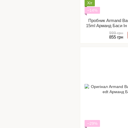
Хіт
−14%
Пробник Armand Bas
15ml Арманд Баси Ін
Відл
999 грн
855 грн
−29%