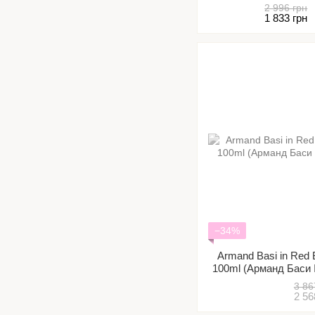
Поці
2 996 грн
1 833 грн
−34%
Armand Basi in Red 
100ml (Арманд Баси 
3 86
2 56