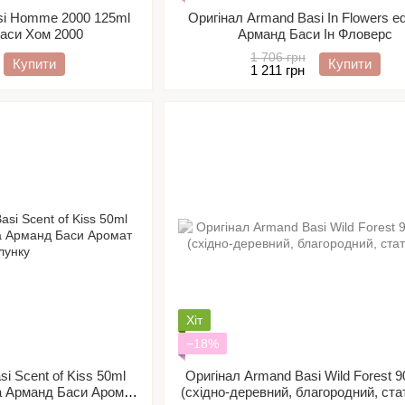
si Homme 2000 125ml
Оригінал Armand Basi In Flowers ed
Баси Хом 2000
Арманд Баси Ін Фловерс
1 706 грн
Купити
Купити
1 211 грн
Хіт
−18%
i Scent of Kiss 50ml
Оригінал Armand Basi Wild Forest 9
а Арманд Баси Аромат
(східно-деревний, благородний, ста