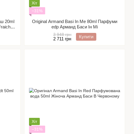
Хіт
−31%
еш 20ml
Original Armand Basi In Me 80ml Парфуми
raiche
edp Арманд Баси Ін Мі
3 948 грн
Купити
2 711 грн
Хіт
−31%