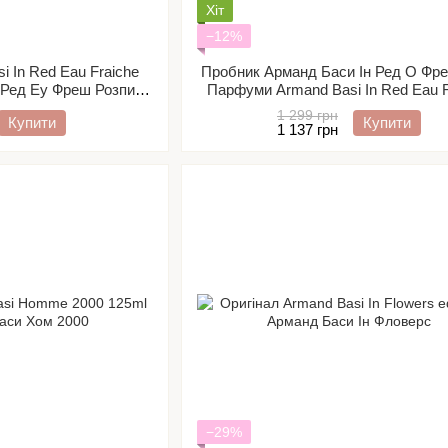
Хіт
−12%
i In Red Eau Fraiche
Пробник Арманд Баси Ін Ред О Фр
 Ред Еу Фреш Розпив/
Парфуми Armand Basi In Red Eau F
ивант
Розпив/ Відливант
1 299 грн
Купити
Купити
1 137 грн
−29%