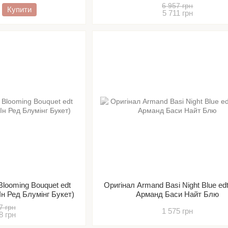
лунку
6 957 грн
Купити
5 711 грн
Blooming Bouquet edt
Оригінал Armand Basi Night Blue ed
Ін Ред Блумінг Букет)
Арманд Баси Найт Блю
7 грн
1 575 грн
8 грн