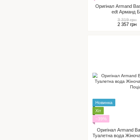
Оригінал Armand Ba
edt Арманд 
3 319 грн
2 357 грн
Новинка
Хіт
−39%
Оригінал Armand Bas
Туалетна вода Жіноч