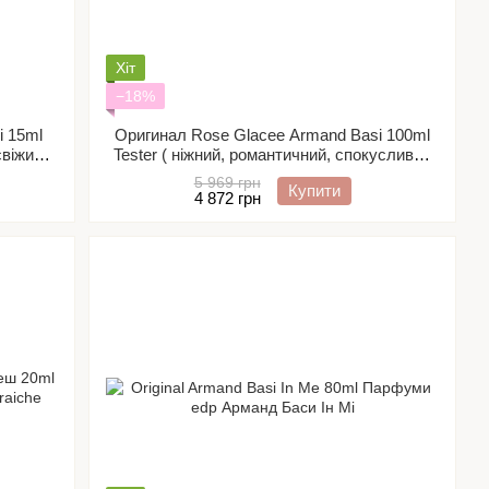
Хіт
−18%
i 15ml
Оригинал Rose Glacee Armand Basi 100ml
свіжий,
Tester ( ніжний, романтичний, спокусливий
квітковий аромат)
5 969 грн
Купити
4 872 грн