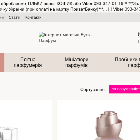
та обробляємо ТІЛЬКИ через КОШИК або Viber 093-347-01-19!!! ***З
аїни (при оплаті на картку ПриватБанку)***... !!! Viber 093-347-
ни
Статті
Контакти
П
Елітна
Мініатюри
Пробники 
парфумерія
парфумів
парф
за популярніс
Сортування: