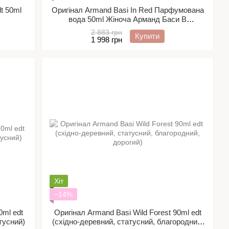
t 50ml
Оригінал Armand Basi In Red Парфумована
вода 50ml Жіноча Арманд Баси В
Червоному
2 883 грн
Купити
1 998 грн
Хіт
−14%
0ml edt
Оригінал Armand Basi Wild Forest 90ml edt
тусний)
(східно-деревний, статусний, благородний,