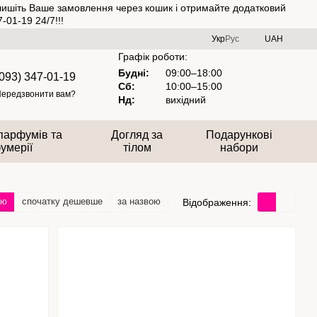
алишіть Ваше замовлення через кошик і отримайте додатковий
01-19 24/7!!!
Укр
Рус
UAH
Графік роботи:
Будні:
09:00–18:00
(093) 347-01-19
Сб:
10:00–15:00
ередзвонити вам?
Нд:
вихідний
парфумів та
Догляд за
Подарункові
умерії
тілом
набори
тю
спочатку дешевше
за назвою
Відображення: