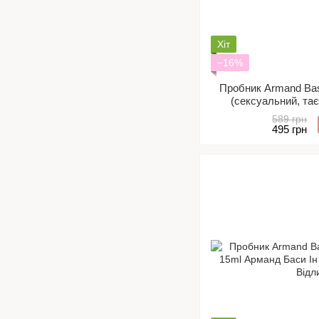
Хіт
−16%
Пробник Armand Bas
(сексуальний, та
589 грн
495 грн