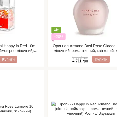
Хіт
−20%
i Happy in Red 10ml
Оригінал Armand Basi Rose Glacee 
еймовірно жіночний)
жіночний, романтичний, квітковий, 
Відливант
свіжий аромат)
5 862 грн
Купити
Купити
4 711 грн