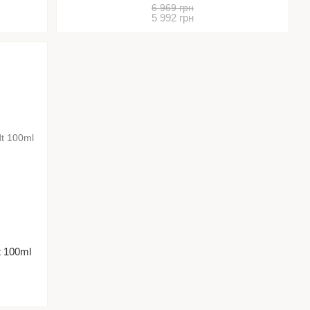
дорогий)
6 969 грн
5 992 грн
t 100ml