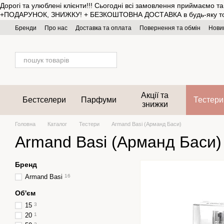
Дорогі та улюблені клієнти!!! Сьогодні всі замовлення приймаємо 
Перейти до основного контенту
+ПОДАРУНОК, ЗНИЖКУ! + БЕЗКОШТОВНА ДОСТАВКА в будь-яку точку Укр
Бренди
Про нас
Доставка та оплата
Повернення та обмін
Нови
Акції та
Бестселери
Парфуми
Тестери
знижки
Головна
Каталог
Тестери
Armand Basi (Арманд Баси)
Armand Basi (Арманд Баси)
Бренд
Armand Basi
16
Об'єм
15
3
20
1