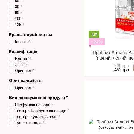
50
3
80
1
90
2
100
6
125
1
Хіт
Країна виробництва
Іспанія
16
−24%
Класифікація
Пробник Armand Bas
(ніжний, легкий, н
Елітна
12
Розпив/ 
Люкс
2
599 грн
453 грн
Оригінал
2
Оригінальність
Оригінал
4
Вид парфумерної продукції
Парфумована вода
2
Тестер - Парфумована вода
2
Тестер - Туалетна вода
1
Туалетна вода
11