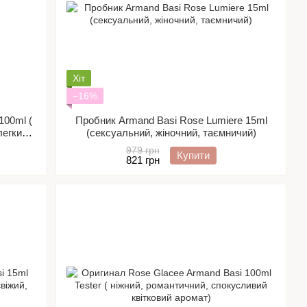
Хіт
−16%
100ml (
Пробник Armand Basi Rose Lumiere 15ml
легкий,
(сексуальний, жіночний, таємничий)
979 грн
Купити
821 грн