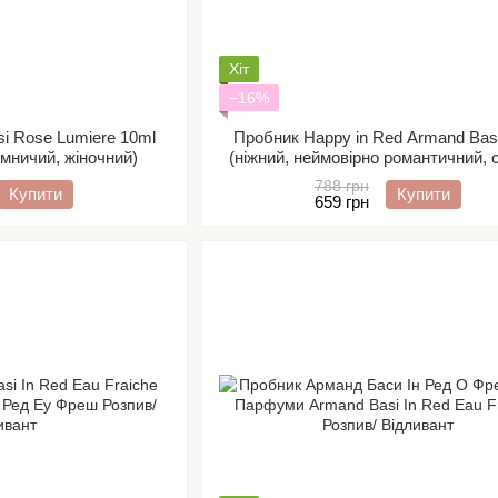
Хіт
−16%
i Rose Lumiere 10ml
Пробник Happy in Red Armand Bas
ємничий, жіночний)
(ніжний, неймовірно романтичний, 
жіночний) Розпив/ Відливант
788 грн
Купити
Купити
659 грн