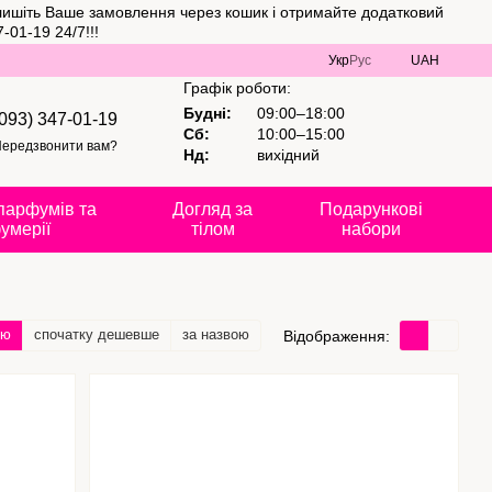
алишіть Ваше замовлення через кошик і отримайте додатковий
01-19 24/7!!!
Укр
Рус
UAH
Графік роботи:
Будні:
09:00–18:00
(093) 347-01-19
Сб:
10:00–15:00
ередзвонити вам?
Нд:
вихідний
парфумів та
Догляд за
Подарункові
умерії
тілом
набори
тю
спочатку дешевше
за назвою
Відображення: