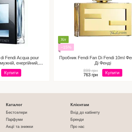
Хіт
−15%
 di Fendi Acqua pour
Пробник Fendi Fan Di Fendi 10ml Фе
мужній, енергійний,
Ді Фенді
торний)
899 грн
Купити
Купити
763 грн
Каталог
Клієнтам
Бестселери
Вхід до кабінету
Парфуми
Бренди
Акції та знижки
Про нас