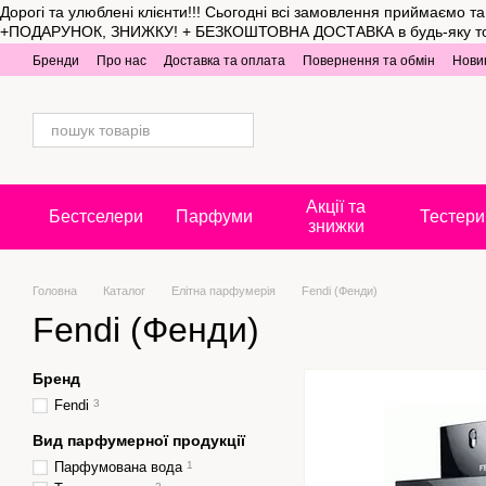
Дорогі та улюблені клієнти!!! Сьогодні всі замовлення приймаємо 
Перейти до основного контенту
+ПОДАРУНОК, ЗНИЖКУ! + БЕЗКОШТОВНА ДОСТАВКА в будь-яку точку Укр
Бренди
Про нас
Доставка та оплата
Повернення та обмін
Нови
Акції та
Бестселери
Парфуми
Тестери
знижки
Головна
Каталог
Елітна парфумерія
Fendi (Фенди)
Fendi (Фенди)
Бренд
Fendi
3
Вид парфумерної продукції
Парфумована вода
1