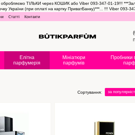
та обробляємо ТІЛЬКИ через КОШИК або Viber 093-347-01-19!!! ***З
аїни (при оплаті на картку ПриватБанку)***... !!! Viber 093-347-
ни
Статті
Контакти
П
Елітна
Мініатюри
Пробники 
парфумерія
парфумів
парф
за популярніс
Сортування: