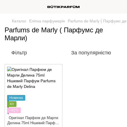
Каталог
Елітна парфумерія
Parfums de Marly ( Парфумс д
Parfums de Marly ( Парфумс де
Марли)
Фільтр
За популярністю
Новинка
Хіт
−41%
Оригінал Парфюм де Марли
Делина 75ml Нішевий Парфум