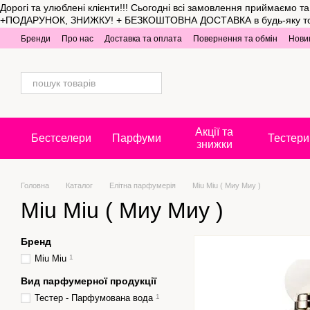
Дорогі та улюблені клієнти!!! Сьогодні всі замовлення приймаємо 
Перейти до основного контенту
+ПОДАРУНОК, ЗНИЖКУ! + БЕЗКОШТОВНА ДОСТАВКА в будь-яку точку Укр
Бренди
Про нас
Доставка та оплата
Повернення та обмін
Нови
Акції та
Бестселери
Парфуми
Тестери
знижки
Головна
Каталог
Елітна парфумерія
Miu Miu ( Миу Миу )
Miu Miu ( Миу Миу )
Бренд
Miu Miu
1
Вид парфумерної продукції
Тестер - Парфумована вода
1