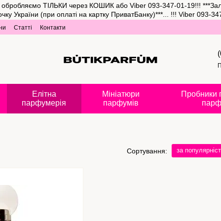
та обробляємо ТІЛЬКИ через КОШИК або Viber 093-347-01-19!!! ***З
аїни (при оплаті на картку ПриватБанку)***... !!! Viber 093-347-
ни
Статті
Контакти
П
Елітна
Мініатюри
Пробники 
парфумерія
парфумів
парф
за популярніс
Сортування: