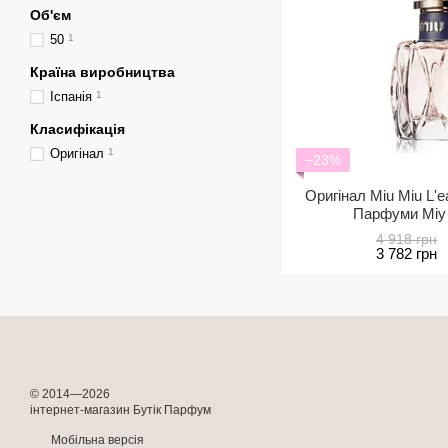
Об'єм
50
1
Країна виробництва
Іспанія
1
Класифікація
Оригінал
1
−23%
Оригінал Miu Miu L'
Парфуми Міу 
4 918 грн
3 782 грн
© 2014—2026
інтернет-магазин Бутік Парфум
Мобільна версія