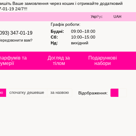
алишіть Ваше замовлення через кошик і отримайте додатковий
01-19 24/7!!!
Укр
Рус
UAH
Графік роботи:
Будні:
09:00–18:00
(093) 347-01-19
Сб:
10:00–15:00
ередзвонити вам?
Нд:
вихідний
парфумів та
Догляд за
Подарункові
умерії
тілом
набори
тю
спочатку дешевше
за назвою
Відображення: