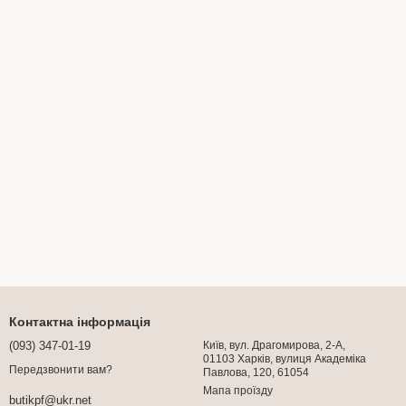
Контактна інформація
(093) 347-01-19
Київ, вул. Драгомирова, 2-А,
01103 Харків, вулиця Академіка
Передзвонити вам?
Павлова, 120, 61054
Мапа проїзду
butikpf@ukr.net