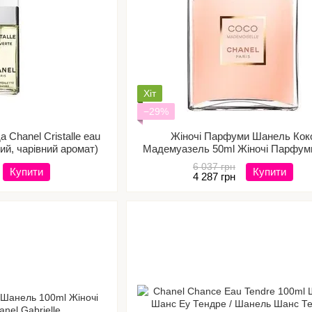
Хіт
−29%
 Сhanel Cristalle eau
Жіночі Парфуми Шанель Кок
ний, чарівний аромат)
Мадемуазель 50ml Жіночі Парфум
Mademoiselle
6 037 грн
Купити
Купити
4 287 грн