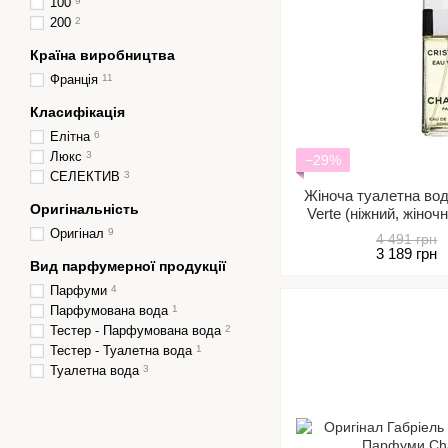
100
9
200
2
Країна виробництва
Франція
11
Класифікація
Елітна
6
Люкс
3
−29%
СЕЛЕКТИВ
3
Жіноча туалетна вода
Оригінальність
Verte (ніжний, жіноч
Оригінал
9
4 491 грн
3 189 грн
Вид парфумерної продукції
Парфуми
4
Парфумована вода
1
Тестер - Парфумована вода
2
Тестер - Туалетна вода
1
Туалетна вода
3