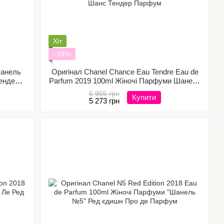
Хіт
−24%
Шанель
Оригінал Chanel Chance Eau Tendre Eau de
ендер
Parfum 2019 100ml Жіночі Парфуми Шанель
Шанс Тендер Парфум
6 955 грн
Купити
5 273 грн