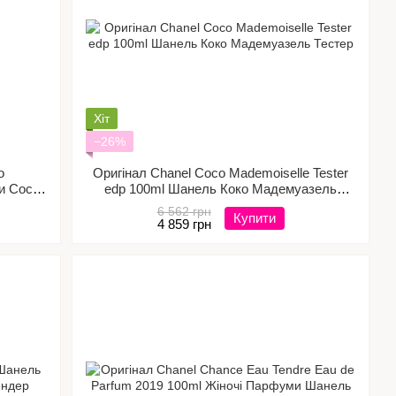
Хіт
−26%
о
Оригінал Chanel Coco Mademoiselle Tester
и Coco
edp 100ml Шанель Коко Мадемуазель
Тестер
6 562 грн
Купити
4 859 грн