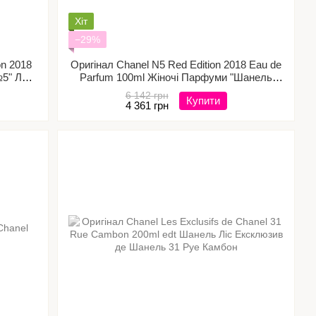
Хіт
−29%
on 2018
Оригінал Chanel N5 Red Edition 2018 Eau de
5" Ле
Parfum 100ml Жіночі Парфуми "Шанель
№5" Ред єдишн Про де Парфум
6 142 грн
Купити
4 361 грн