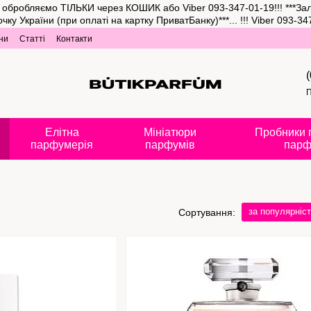
та обробляємо ТІЛЬКИ через КОШИК або Viber 093-347-01-19!!! ***З
аїни (при оплаті на картку ПриватБанку)***... !!! Viber 093-347-
ни
Статті
Контакти
П
Елітна
Мініатюри
Пробники 
парфумерія
парфумів
парф
за популярніс
Сортування: