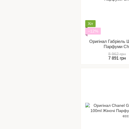
Хіт
−12%
Оригінал Габріель 
Парфуми Cha
8 962 грн
7 891 грн