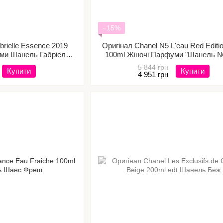
−15%
brielle Essence 2019
Оригінал Chanel N5 L'eau Red Editi
уми Шанель Габріель
100ml Жіночі Парфуми "Шанель №
сенс
Ред єдишн
5 844 грн
Купити
Купити
4 951 грн