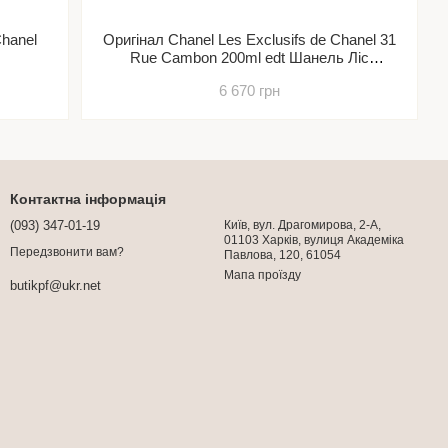
Chanel
Оригінал Chanel Les Exclusifs de Chanel 31
Rue Cambon 200ml edt Шанель Ліс
Ексклюзив де Шанель 31 Руе Камбон
6 670 грн
Контактна інформація
(093) 347-01-19
Київ, вул. Драгомирова, 2-А,
01103 Харків, вулиця Академіка
Передзвонити вам?
Павлова, 120, 61054
Мапа проїзду
butikpf@ukr.net