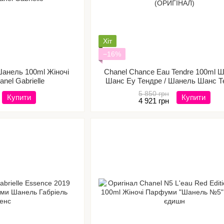
Хіт
−16%
Шанель 100ml Жіночі
Chanel Chance Eau Tendre 100ml 
nel Gabrielle
Шанс Еу Тендре / Шанель Шанс Т
(ОРИГІНАЛ)
5 850 грн
Купити
Купити
4 921 грн