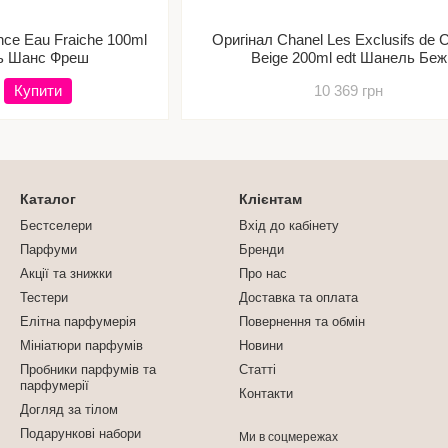
nce Eau Fraiche 100ml
Оригінал Chanel Les Exclusifs de 
ь Шанс Фреш
Beige 200ml edt Шанель Беж
Купити
10 369 грн
Каталог
Клієнтам
Бестселери
Вхід до кабінету
Парфуми
Бренди
Акції та знижки
Про нас
Тестери
Доставка та оплата
Елітна парфумерія
Повернення та обмін
Мініатюри парфумів
Новини
Пробники парфумів та
Статті
парфумерії
Контакти
Догляд за тілом
Подарункові набори
Ми в соцмережах