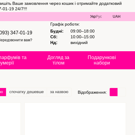
алишіть Ваше замовлення через кошик і отримайте додатковий
01-19 24/7!!!
Укр
Рус
UAH
Графік роботи:
Будні:
09:00–18:00
(093) 347-01-19
Сб:
10:00–15:00
ередзвонити вам?
Нд:
вихідний
парфумів та
Догляд за
Подарункові
умерії
тілом
набори
тю
спочатку дешевше
за назвою
Відображення: