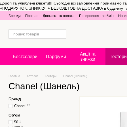
Дорогі та улюблені клієнти!!! Сьогодні всі замовлення приймаємо 
Перейти до основного контенту
+ПОДАРУНОК, ЗНИЖКУ! + БЕЗКОШТОВНА ДОСТАВКА в будь-яку точку Укр
Бренди
Про нас
Доставка та оплата
Повернення та обмін
Нови
Акції та
Бестселери
Парфуми
Тестери
знижки
Головна
Каталог
Тестери
Chanel (Шанель)
Chanel (Шанель)
Бренд
Chanel
12
Об'єм
50
1