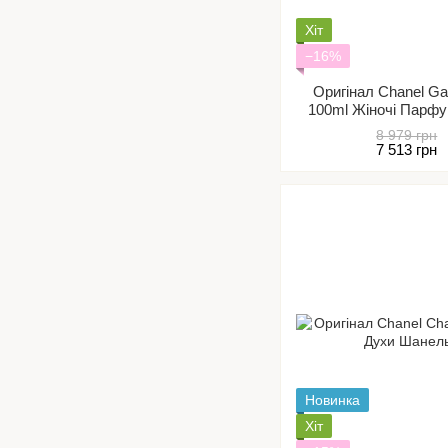
Хіт
−16%
Оригінал Chanel Ga
100ml Жіночі Парф
єс
8 979 грн
7 513 грн
Новинка
Хіт