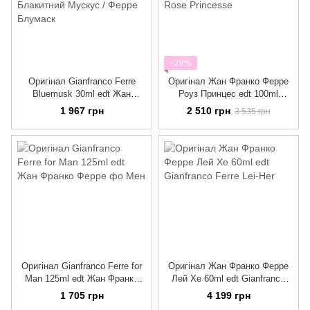
−29%
Оригінал Gianfranco Ferre
Оригінал Жан Франко Ферре
Bluemusk 30ml edt Жан
Роуз Принцес edt 100ml
Франко Ферре Блакитний
Gianfranco Ferre Rose
1 967 грн
2 510 грн
3 535 грн
Мускус / Ферре Блумаск
Princesse
Оригінал Gianfranco Ferre for
Оригінал Жан Франко Ферре
Man 125ml edt Жан Франко
Лей Хе 60ml edt Gianfranco
Ферре фо Мен
Ferre Lei-Her
1 705 грн
4 199 грн