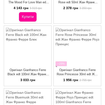
The Mood For Love Man edt
Rose edt 50ml Жан Франко
100ml Жан Франко Ферре Ін
Ферре Роуз
4 143 грн
2 378 грн
5 919 грн
3 350 грн
Зе Муд фо Лав Мен
Купити
−29%
Оригінал Gianfranco Ferre
Оригінал Gianfranco Ferre
Black edt 100ml Жан Франко
Rose Princesse 30ml edt Жан
Ферре Блек
Франко Ферре Роуз Принцес
3 033 грн
1 956 грн
2 755 грн