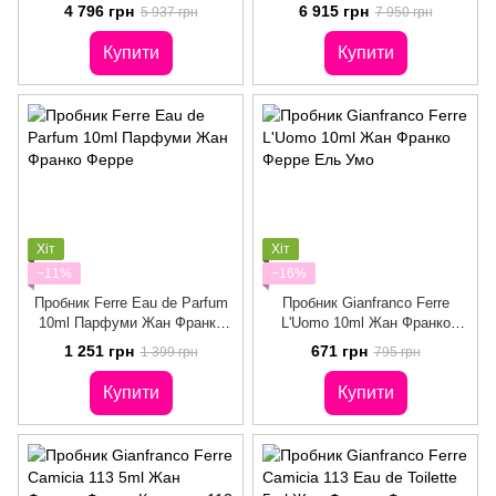
100ml Жан Франко Ферре Ін
100ml (романтичні,
4 796 грн
6 915 грн
5 937 грн
7 950 грн
Зе Муд Лав
зворушливі, хвилюючі)
Купити
Купити
Хіт
Хіт
−11%
−16%
Пробник Ferre Eau de Parfum
Пробник Gianfranco Ferre
10ml Парфуми Жан Франко
L'Uomo 10ml Жан Франко
Ферре
Ферре Ель Умо
1 251 грн
671 грн
1 399 грн
795 грн
Купити
Купити