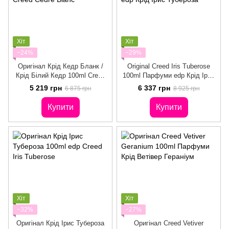
Хіт
Хіт
−24%
−29%
Оригінал Крід Кедр Бланк /
Original Creed Iris Tuberose
Крід Білий Кедр 100ml Creed
100ml Парфуми edp Крід Ірис
Cedre Blanc
Тубероза
5 219 грн
6 337 грн
6 875 грн
8 925 грн
Купити
Купити
Хіт
Хіт
−32%
−27%
Оригінал Крід Ірис Тубероза
Оригінал Creed Vetiver