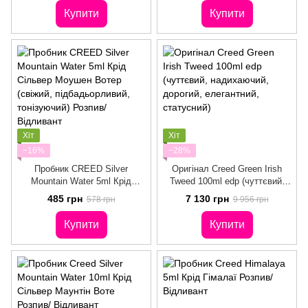
Купити
Купити
Хіт
Хіт
−16%
−28%
Пробник CREED Silver
Оригінал Creed Green Irish
Mountain Water 5ml Крід
Tweed 100ml edp (чуттєвий,
Сільвер Моушен Вотер
надихаючий, дорогий,
485 грн
7 130 грн
578 грн
9 956 грн
(свіжий, підбадьорливий,
елегантний, статусний)
тонізуючий) Розпив/
Купити
Купити
Відливант