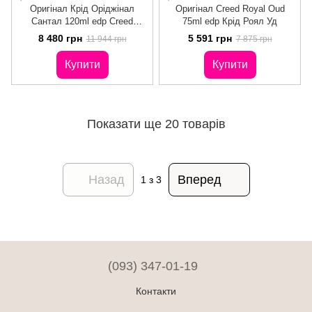
Оригінал Крід Оріджінал
Оригінал Creed Royal Oud
Сантал 120ml edр Creed
75ml edр Крід Роял Уд
Original Santal
8 480 грн
5 591 грн
11 944 грн
7 875 грн
Купити
Купити
Показати ще 20 товарів
Назад
Вперед
1
з 3
(093) 347-01-19
Контакти