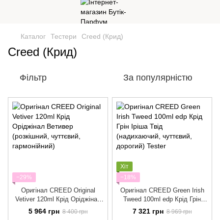
Каталог
Тестери
Creed (Крид)
Creed (Крид)
Фільтр
За популярністю
Хіт
−29%
−18%
Оригінал CREED Original
Оригінал CREED Green Irish
Vetiver 120ml Крід Оріджінал
Tweed 100ml edp Крід Грін
Ветивер (розкішний, чуттєвий,
Іріша Твід (надихаючий,
5 964 грн
7 321 грн
8 400 грн
8 969 грн
гармонійний)
чуттєвий, дорогий) Tester