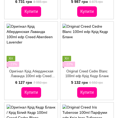
6 731 грн
5 987 грн
8 985 грн
6 875 грн
Купити
Купити
Хіт
Хіт
−23%
−22%
Оригінал Крід Абердинская
Original Creed Cedre Blanc
Лаванда 100ml edp Creed
100ml edp Крід Кедр Бланк
Aberdeen Lavender
6 127 грн
5 132 грн
7 950 грн
6 550 грн
Купити
Купити