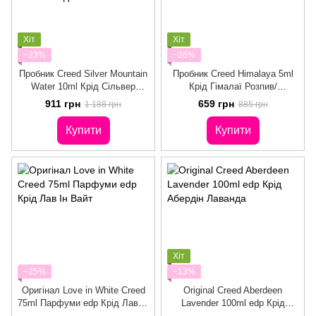
Хіт
Хіт
−23%
−26%
Пробник Creed Silver Mountain
Пробник Creed Himalaya 5ml
Water 10ml Крід Сільвер
Крід Гімалаї Розпив/
Маунтін Воте Розпив/
Відливант
911 грн
659 грн
1 188 грн
885 грн
Відливант
Купити
Купити
Хіт
−25%
−13%
Оригінал Love in White Creed
Original Creed Aberdeen
75ml Парфуми edp Крід Лав Ін
Lavender 100ml edp Крід
Вайт
Абердін Лаванда