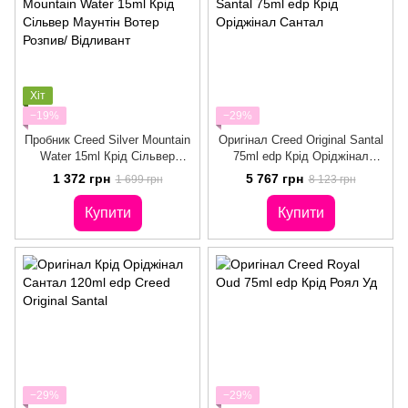
Хіт
−19%
−29%
Пробник Creed Silver Mountain
Оригінал Creed Original Santal
Water 15ml Крід Сільвер
75ml edр Крід Оріджінал
Маунтін Вотер Розпив/
Сантал
1 372 грн
5 767 грн
1 699 грн
8 123 грн
Відливант
Купити
Купити
−29%
−29%