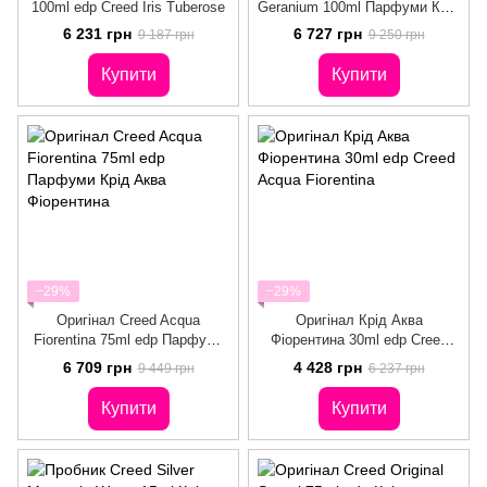
100ml edp Creed Iris Tuberose
Geranium 100ml Парфуми Крід
Ветівер Гераніум
6 231 грн
6 727 грн
9 187 грн
9 250 грн
Купити
Купити
−29%
−29%
Оригінал Creed Acqua
Оригінал Крід Аква
Fiorentina 75ml edр Парфуми
Фіорентина 30ml edр Creed
Крід Аква Фіорентина
Acqua Fiorentina
6 709 грн
4 428 грн
9 449 грн
6 237 грн
Купити
Купити