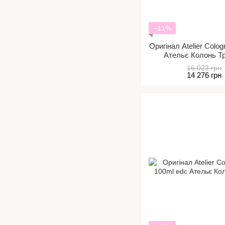
−11%
Оригінал Atelier Colog
Ательє Колонь Т
Кон
16 023 грн
14 276 грн