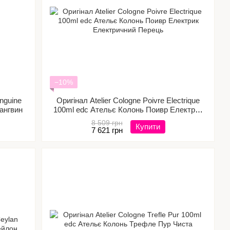
−10%
nguine
Оригінал Atelier Cologne Poivre Electrique
ангвин
100ml edc Ательє Колонь Поивр Електрик
Електричний Перець
8 509 грн
Купити
7 621 грн