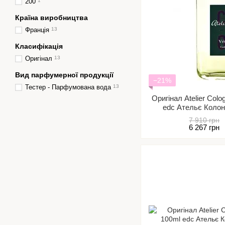
200
1
Країна виробництва
Франція
13
Класифікація
Оригінал
13
Вид парфумерної продукції
−21%
Тестер - Парфумована вода
13
Оригінал Atelier Colo
edc Ательє Коло
7 910 грн
6 267 грн