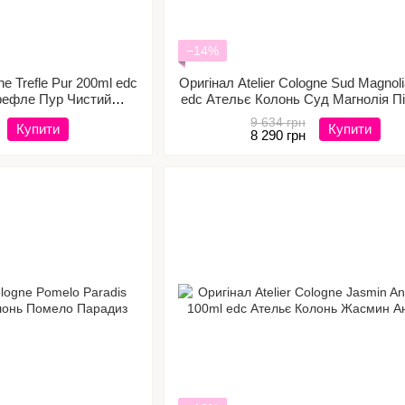
−14%
ne Trefle Pur 200ml edc
Оригінал Atelier Cologne Sud Magnol
рефле Пур Чистий
edc Ательє Колонь Суд Магнолія П
юшина
Магнолія
9 634 грн
Купити
Купити
8 290 грн