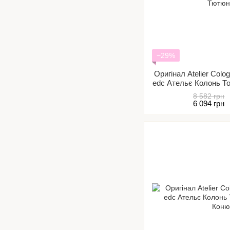
−29%
Оригінал Atelier Colo
edc Ательє Колонь Т
н
8 582 грн
6 094 грн