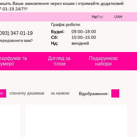
алишіть Ваше замовлення через кошик і отримайте додатковий
01-19 24/7!!!
Укр
Рус
UAH
Графік роботи:
Будні:
09:00–18:00
(093) 347-01-19
Сб:
10:00–15:00
ередзвонити вам?
Нд:
вихідний
парфумів та
Догляд за
Подарункові
умерії
тілом
набори
тю
спочатку дешевше
за назвою
Відображення: