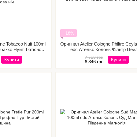
−18%
gne Tobacco Nuit 100ml
Оригінал Atelier Cologne Philtre Ceyl
обакко Нуит Тютюнова
edc Ательє Колонь Фільтр Цей
іч
7 713 грн
Купити
Купити
6 346 грн