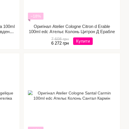
−18%
ia 100ml
Оригінал Atelier Cologne Citron d Erable
івденна
100ml edc Ательє Колонь Цитрон Д Ерабле
7 608 грн
Купити
6 272 грн