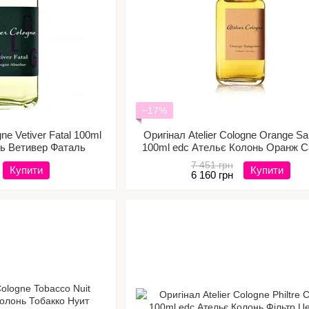
−17%
gne Vetiver Fatal 100ml
Оригінал Atelier Cologne Orange Sa
нь Ветивер Фаталь
100ml edc Ательє Колонь Оранж С
7 451 грн
Купити
Купити
6 160 грн