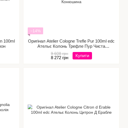
−14%
an 100ml
Оригінал Atelier Cologne Trefle Pur 100ml edc
лон
Ательє Колонь Трефле Пур Чиста
Конюшина
9 608 грн
Купити
8 272 грн