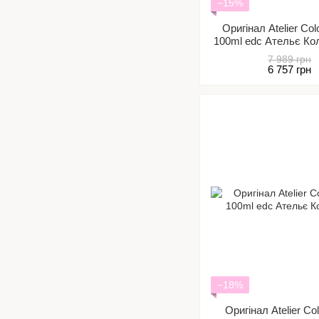
−15%
Оригінал Atelier Co
100ml edc Ательє К
7 989 грн
6 757 грн
−18%
Оригінал Atelier C