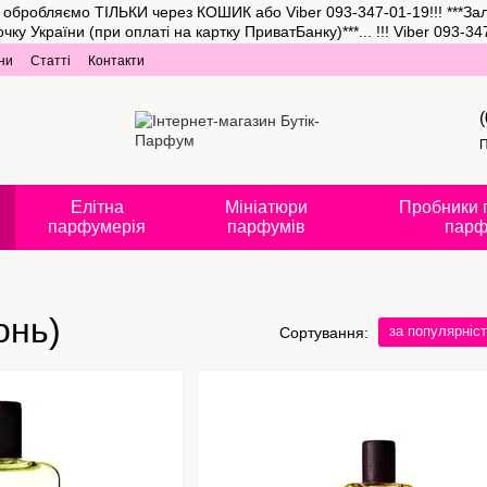
та обробляємо ТІЛЬКИ через КОШИК або Viber 093-347-01-19!!! ***З
аїни (при оплаті на картку ПриватБанку)***... !!! Viber 093-347-
ни
Статті
Контакти
П
Елітна
Мініатюри
Пробники 
парфумерія
парфумів
парф
онь)
за популярніс
Сортування: