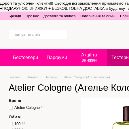
Дорогі та улюблені клієнти!!! Сьогодні всі замовлення приймаємо 
Перейти до основного контенту
+ПОДАРУНОК, ЗНИЖКУ! + БЕЗКОШТОВНА ДОСТАВКА в будь-яку точку Укр
Бренди
Про нас
Доставка та оплата
Повернення та обмін
Нови
Акції та
Бестселери
Парфуми
Тестери
знижки
Головна
Каталог
Тестери
Atelier Cologne (Ателье Колонь)
Atelier Cologne (Ателье Кол
Бренд
Atelier Cologne
13
Об'єм
100
12