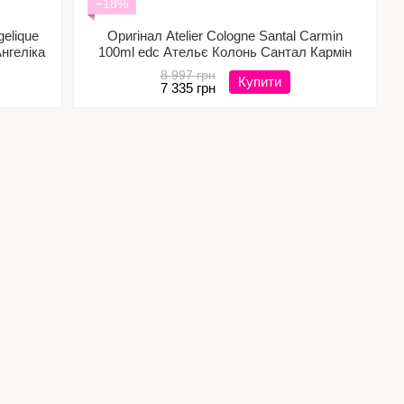
−18%
gelique
Оригінал Atelier Cologne Santal Carmin
нгеліка
100ml edc Ательє Колонь Сантал Кармін
8 997 грн
Купити
7 335 грн