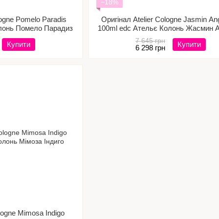
−18%
logne Pomelo Paradis
Оригінал Atelier Cologne Jasmin An
олонь Помело Парадиз
100ml edc Ательє Колонь Жасмин А
7 645 грн
Купити
Купити
6 298 грн
ologne Mimosa Indigo