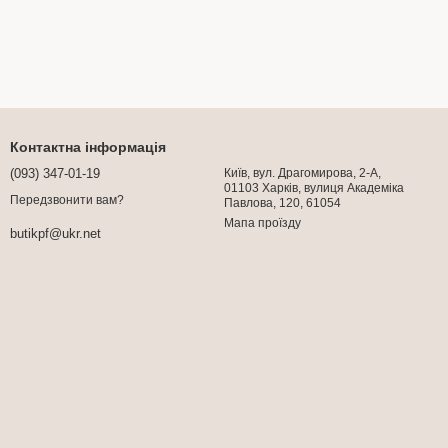
Контактна інформація
(093) 347-01-19
Київ, вул. Драгомирова, 2-А,
01103 Харків, вулиця Академіка
Передзвонити вам?
Павлова, 120, 61054
Мапа проїзду
butikpf@ukr.net