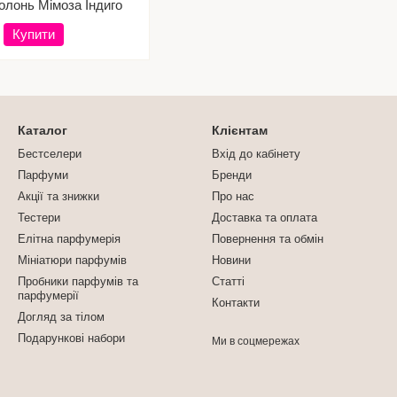
олонь Мімоза Індиго
Купити
Каталог
Клієнтам
Бестселери
Вхід до кабінету
Парфуми
Бренди
Акції та знижки
Про нас
Тестери
Доставка та оплата
Елітна парфумерія
Повернення та обмін
Мініатюри парфумів
Новини
Пробники парфумів та
Статті
парфумерії
Контакти
Догляд за тілом
Подарункові набори
Ми в соцмережах