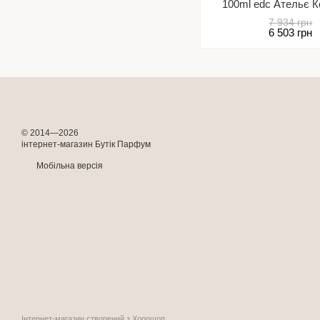
100ml edc Ательє К
7 934 грн
6 503 грн
© 2014—2026
інтернет-магазин Бутік Парфум
Мобільна версія
Інтернет-магазин створений з Хорошоп