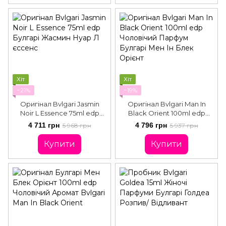
Хіт
Хіт
−21%
−19%
Оригінал Bvlgari Jasmin
Оригінал Bvlgari Man In
Noir L Essence 75ml edp
Black Orient 100ml edp
Булгарі Жасмин Нуар Л
Чоловічий Парфум Булгарі
4 711 грн
4 796 грн
5 968 грн
5 937 грн
єссенс
Мен Ін Блек Орієнт
Купити
Купити