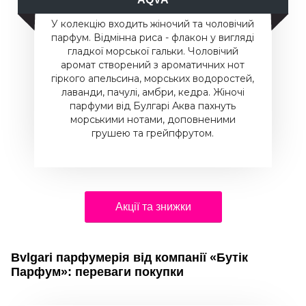
У колекцію входить жіночий та чоловічий
парфум. Відмінна риса - флакон у вигляді
гладкої морської гальки. Чоловічий
аромат створений з ароматичних нот
гіркого апельсина, морських водоростей,
лаванди, пачулі, амбри, кедра. Жіночі
парфуми від Булгарі Аква пахнуть
морськими нотами, доповненими
грушею та грейпфрутом.
Акції та знижки
Bvlgari парфумерія від компанії «Бутік
Парфум»: переваги покупки