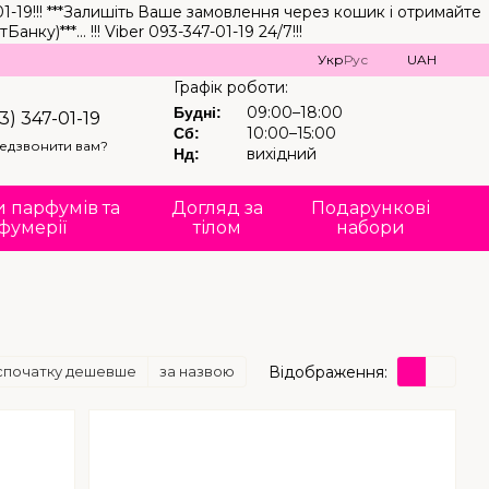
-19!!! ***Залишіть Ваше замовлення через кошик і отримайте
*... !!! Viber 093-347-01-19 24/7!!!
Укр
Рус
UAH
Графік роботи:
09:00–18:00
Будні:
3) 347-01-19
10:00–15:00
Сб:
едзвонити вам?
вихідний
Нд:
 парфумів та
Догляд за
Подарункові
фумерії
тілом
набори
Відображення:
спочатку дешевше
за назвою