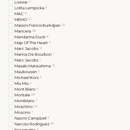
Loewe
2
Lolita Lempicka
5
MAC
9
MEMO
21
Maison Francis Kurkdjian
22
Mancera
48
Mandarina Duck
8
Спокусливи
Map Of The Heart
5
квіткови
Marc Jacobs
12
Легкий в
Marina De Bourbon
1
привертає у
Marс Jacobs
1
і ягід пер
Masaki Matsushima
10
цвіто
Mauboussin
3
Michael Kors
5
Miu Miu
2
Mont Blanc
5
Montale
69
Montblanc
1
Moschino
24
Moscino
1
Naomi Campbell
3
Narciso Rodriguez
30
Nasomatto
5