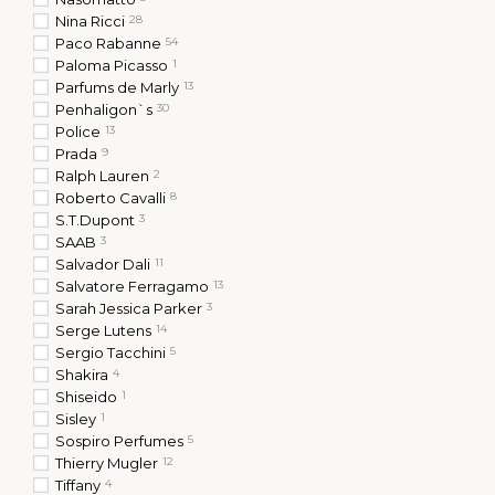
Nina Ricci
28
Paco Rabanne
54
Paloma Picasso
1
Parfums de Marly
13
Penhaligon`s
30
Police
13
Prada
9
Ralph Lauren
2
Roberto Cavalli
8
S.T.Dupont
3
SAAB
3
Salvador Dali
11
Salvatore Ferragamo
13
Sarah Jessica Parker
3
Serge Lutens
14
Sergio Tacchini
5
Shakira
4
Гесс парфуми в
Shiseido
1
Sisley
1
Sospiro Perfumes
5
Thierry Mugler
12
Tiffany
4