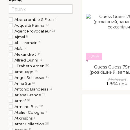
Abercrombie & Fitch
3
Acqua di Parma
10
Agent Provocateur
23
Ajmal
8
Al-Haramain
3
Alaïa
2
Alexandre J
14
−29%
Alfred Dunhill
5
Elizabeth Arden
20
Guess Guess 75
Amouage
18
(розкішний, зап
сексапіль
Angel Schlesser
13
2 625 грн
Anna Sui
10
1 864 грн
Antonio Banderas
13
Ariana Grande
11
Armaf
16
Armand Basi
28
Atelier Cologne
7
Atkinsons
1
Attar Collection
26
Azzaro
13