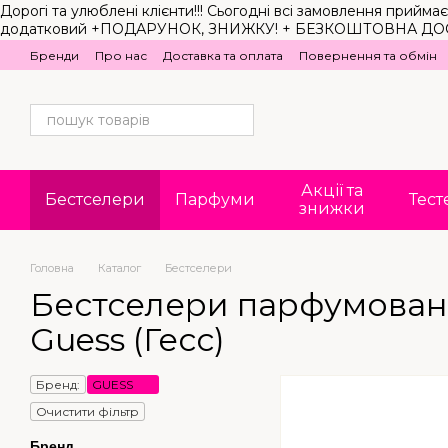
Дорогі та улюблені клієнти!!! Сьогодні всі замовлення прий
Перейти до основного контенту
додатковий +ПОДАРУНОК, ЗНИЖКУ! + БЕЗКОШТОВНА ДОСТАВКА в б
Бренди
Про нас
Доставка та оплата
Повернення та обмін
Акції та
Бестселери
Парфуми
Тест
знижки
Головна
Каталог
Бестселери
Бестселери парфумовано
Guess (Гесс)
Бренд:
GUESS
Очистити фільтр
Бренд