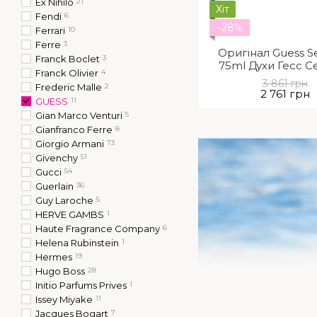
Ex Nihilo
21
Хіт
Fendi
6
−28%
Ferrari
10
Ferre
3
Оригінал Guess S
Franck Boclet
3
75ml Духи Гесс 
Franck Olivier
4
3 861 грн
Frederic Malle
2
2 761 грн
GUESS
11
Gian Marco Venturi
5
Gianfranco Ferre
8
Giorgio Armani
73
Givenchy
51
Gucci
54
Guerlain
36
Guy Laroche
5
HERVE GAMBS
1
Haute Fragrance Company
6
Helena Rubinstein
1
Hermes
19
Hugo Boss
28
Initio Parfums Prives
1
Issey Miyake
11
Jacques Bogart
7