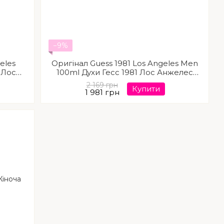
−9%
eles
Оригінал Guess 1981 Los Angeles Men
 Лос
100ml Духи Гесс 1981 Лос Анжелес
Мен
2 169 грн
Купити
1 981 грн