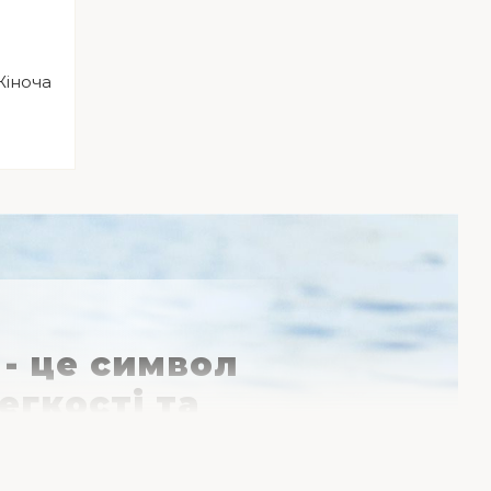
Жіноча
- це символ
легкості та
!