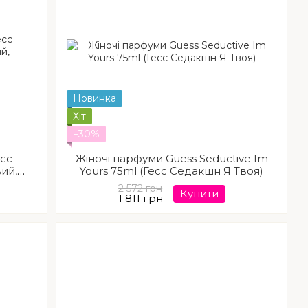
Новинка
Хіт
−30%
есс
Жіночі парфуми Guess Seductive Im
ий,
Yours 75ml (Гесс Седакшн Я Твоя)
2 572 грн
Купити
1 811 грн