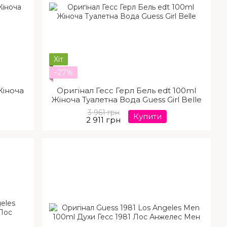
Хіт
−27%
Жіноча
Оригінал Гесс Герл Бель edt 100ml
Жіноча Туалетна Вода Guess Girl Belle
3 961 грн
Купити
2 911 грн