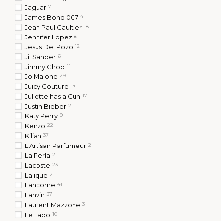
Jaguar
7
James Bond 007
4
Jean Paul Gaultier
18
Jennifer Lopez
8
Jesus Del Pozo
12
Jil Sander
6
Jimmy Choo
11
Jo Malone
29
Juicy Couture
14
Juliette has a Gun
17
Justin Bieber
2
Katy Perry
9
Kenzo
22
Kilian
37
L'Artisan Parfumeur
2
La Perla
2
Lacoste
23
Lalique
21
Lancome
41
Lanvin
37
Guess парфуми:
Laurent Mazzone
3
Le Labo
10