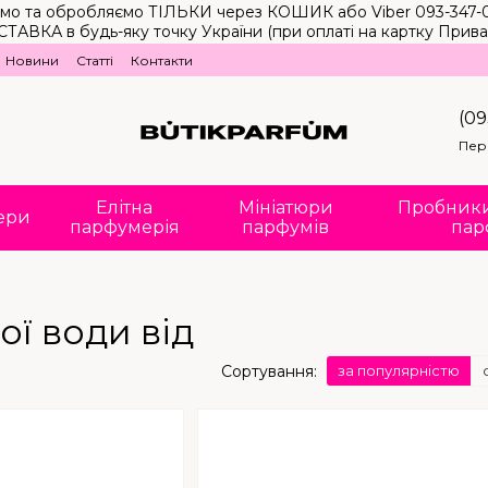
маємо та обробляємо ТІЛЬКИ через КОШИК або Viber 093-347-01
удь-яку точку України (при оплаті на картку ПриватБанку)**
Новини
Статті
Контакти
(09
Пер
Елітна
Мініатюри
Пробники
ери
парфумерія
парфумів
пар
ї води від
Сортування:
за популярністю