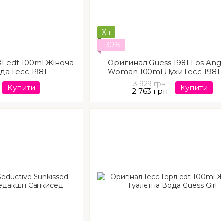
Хіт
−30%
81 edt 100ml Жіноча
Оригинал Guess 1981 Los Ang
да Гесс 1981
Woman 100ml Духи Гесс 1981
Анжелес Вуман
3 929 грн
Купити
Купити
2 763 грн