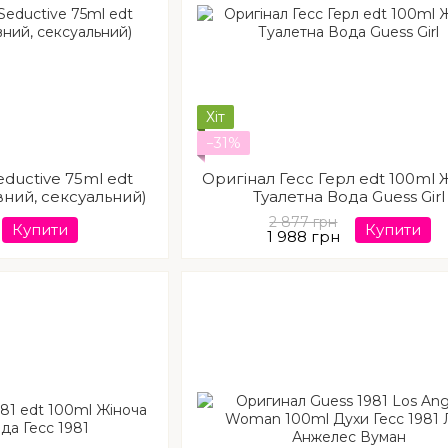
Хіт
−31%
eductive 75ml edt
Оригінал Гесс Герл edt 100ml 
івний, сексуальний)
Туалетна Вода Guess Girl
2 877 грн
Купити
Купити
1 988 грн