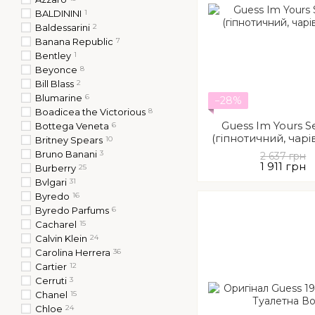
BALDININI
1
Baldessarini
2
Banana Republic
7
Bentley
1
Beyonce
8
Bill Blass
2
Blumarine
6
−28%
Boadicea the Victorious
8
Guess Im Yours S
Bottega Veneta
6
(гіпнотичний, чар
Britney Spears
10
Bruno Banani
3
2 637 грн
1 911 грн
Burberry
25
Bvlgari
31
Byredo
16
Byredo Parfums
6
Cacharel
15
Calvin Klein
24
Carolina Herrera
36
Cartier
12
Cerruti
3
Chanel
15
Chloe
24