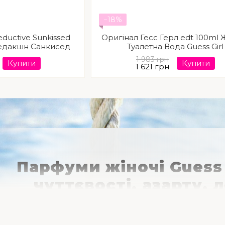
−18%
eductive Sunkissed
Оригінал Гесс Герл edt 100ml 
Седакшн Санкисед
Туалетна Вода Guess Girl
1 983 грн
Купити
Купити
1 621 грн
Парфуми жіночі Guess 
чуттєвості, азарту, 
молодості