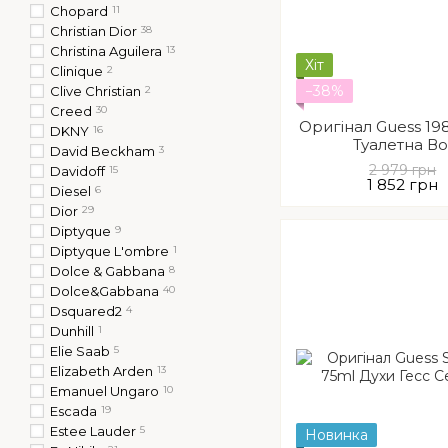
Chopard
11
Christian Dior
38
Christina Aguilera
13
Хіт
Clinique
2
−38%
Clive Christian
2
Creed
30
Оригінал Guess 19
DKNY
16
Туалетна Во
David Beckham
3
2 979 грн
Davidoff
15
1 852 грн
Diesel
6
Dior
29
Diptyque
9
Diptyque L'ombre
1
Dolce & Gabbana
8
Dolce&Gabbana
40
Dsquared2
4
Dunhill
1
Elie Saab
5
Elizabeth Arden
13
Emanuel Ungaro
10
Escada
19
Estee Lauder
5
Новинка