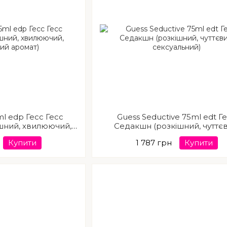
ml edp Гесс Гесс
Guess Seductive 75ml edt Г
ашний, хвилюючий,
Седакшн (розкішний, чуттєв
ний аромат)
сексуальний)
Купити
1 787 грн
Купити