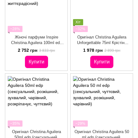
Хіт
−28%
−32%
Жіночі парфуми Inspire
Оригінал Christina Aguilera
Christina Aguilera 100ml edp
Unforgettable 75ml Крістіна
(свіжий, жіночний, м'який,
Агілера Анфогетбл
2 752 грн
1 978 грн
3 833 грн
2 899 грн
життєрадісний)
Купити
Купити
−35%
−29%
Оригінал Christina Aguilera
Оригінал Christina Aguilera 50
50ml edp (сексуальний,
ml edp (сексуальний,