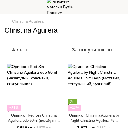
Christina Aguilera
Christina Aguilera
Фільтр
За популярністю
Хіт
−31%
−32%
Оригінал Red Sin Christina
Оригінал Christina Aguilera by
Aguilera edp 50ml (незабутній,
Night Christina Aguilera 75ml
красивий, сексуальний)
edp (чуттєвий, сексуальний,
2 689 грн
1 971 грн
3 875 грн
2 887 грн