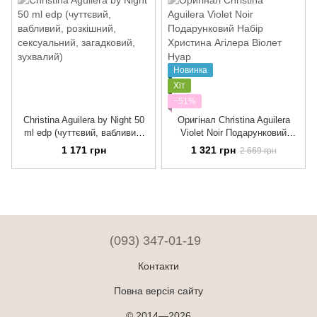
Новинка
Хіт
−51%
Christina Aguilera by Night 50
Оригінал Christina Aguilera
ml edp (чуттєвий, вабливий,
Violet Noir Подарунковий
розкішний, сексуальний,
Набір Христина Агілера
1 171 грн
1 321 грн
2 669 грн
загадковий, зухвалий)
Віолет Нуар
(093) 347-01-19
Контакти
Повна версія сайту
© 2014—2026