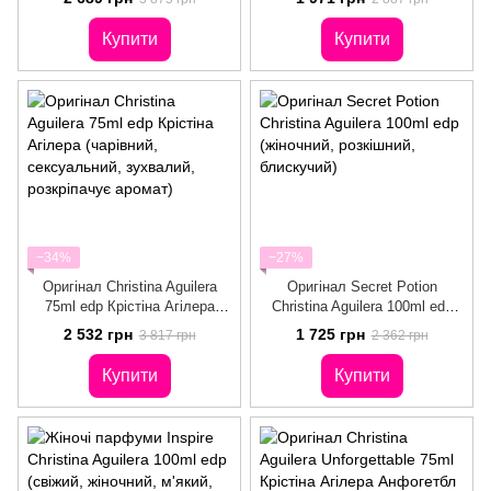
зухвалий)
Купити
Купити
−34%
−27%
Оригінал Christina Aguilera
Оригінал Secret Potion
75ml edp Крістіна Агілера
Christina Aguilera 100ml edp
(чарівний, сексуальний,
(жіночний, розкішний,
2 532 грн
1 725 грн
3 817 грн
2 362 грн
зухвалий, розкріпачує аромат)
блискучий)
Купити
Купити