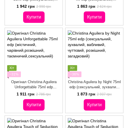
розкішний, зухвалий,
чуттєвий, зухвалий,
1 942 грн
1 863 грн
2 990 грн
2 624 грн
чарівний, розкріпачує,
розкішний, чарівний)
чуттєвий)
Купити
Купити
Хіт
Хіт
−31%
−36%
Оригінал Christina Aguilera
Christina Aguilera by Night 75ml
Unforgettable 75ml edp
edp (сексуальний, зухвалий,
(містичний,
вабливий, чуттєвий,
1 911 грн
1 873 грн
2 786 грн
2 937 грн
чарівний,розкішний,
розкішний, загадковий)
таємничий,сексуальний)
Купити
Купити