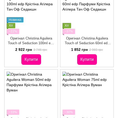
Новинка
Хіт
Хіт
−22%
−37%
Оригінал Christina Aguilera
Оригінал Christina Aguilera
Touch of Seduction 100ml edр
Touch of Seduction 60ml edр
Крістіна Агілера Тач Оф
Парфуми Крістіна Агілера Тач
2 922 грн
1 852 грн
3 746 грн
2 960 грн
Седакшн
Оф Седакшн
Купити
Купити
−33%
−30%