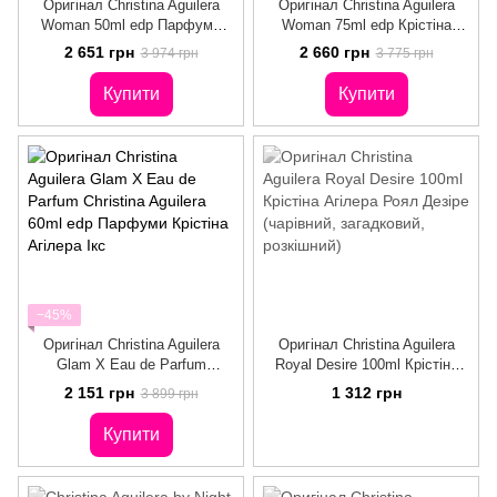
Оригінал Christina Aguilera
Оригінал Christina Aguilera
Woman 50ml edр Парфуми
Woman 75ml edр Крістіна
Крістіна Агілера Вуман
Агілера Вуман
2 651 грн
2 660 грн
3 974 грн
3 775 грн
Купити
Купити
−45%
Оригінал Christina Aguilera
Оригінал Christina Aguilera
Glam X Eau de Parfum
Royal Desire 100ml Крістіна
Christina Aguilera 60ml edр
Агілера Роял Дезіре
2 151 грн
1 312 грн
3 899 грн
Парфуми Крістіна Агілера Ікс
(чарівний, загадковий,
розкішний)
Купити