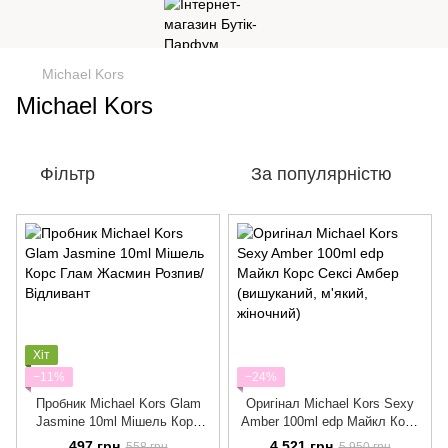
Michael Kors
Michael Kors
Фільтр
За популярністю
Хіт
−11%
−24%
Пробник Michael Kors Glam
Оригінал Michael Kors Sexy
Jasmine 10ml Мішель Корс
Amber 100ml edp Майкл Корс
Глам Жасмин Розпив/
Сексі Амбер (вишуканий,
497 грн
4 521 грн
558 грн
5 950 грн