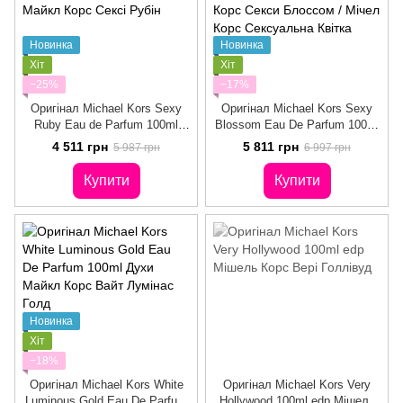
Новинка
Новинка
Хіт
Хіт
−25%
−17%
Оригінал Michael Kors Sexy
Оригінал Michael Kors Sexy
Ruby Eau de Parfum 100ml
Blossom Eau De Parfum 100ml
Жіночі Парфуми Майкл Корс
Духи Майкл Корс Секси
4 511 грн
5 811 грн
5 987 грн
6 997 грн
Сексі Рубін
Блоссом / Мічел Корс
Сексуальна Квітка
Купити
Купити
Новинка
Хіт
−18%
Оригінал Michael Kors White
Оригінал Michael Kors Very
Luminous Gold Eau De Parfum
Hollywood 100ml edp Мішель