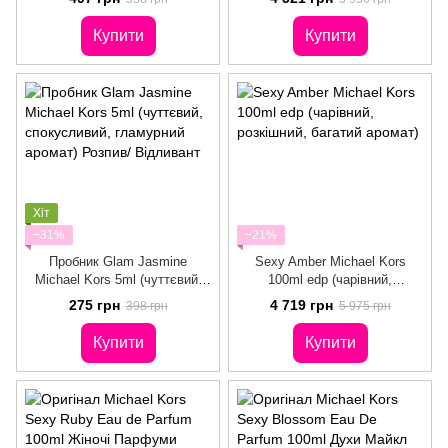
Відливант
м'який, жіночний)
Купити
Купити
Хіт
−31%
−21%
Пробник Glam Jasmine
Sexy Amber Michael Kors
Michael Kors 5ml (чуттєвий,
100ml edp (чарівний,
спокусливий, гламурний
розкішний, багатий аромат)
275 грн
4 719 грн
398 грн
5 975 грн
аромат) Розпив/ Відливант
Купити
Купити