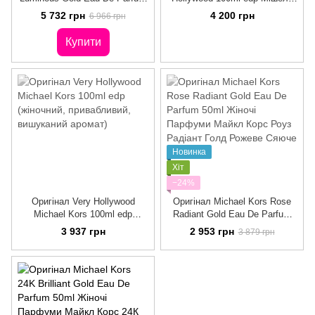
100ml Духи Майкл Корс Вайт
Корс Вері Голлівуд
5 732 грн
4 200 грн
6 966 грн
Лумінас Голд
Купити
Новинка
Хіт
−24%
Оригінал Very Hollywood
Оригінал Michael Kors Rose
Michael Kors 100ml edp
Radiant Gold Eau De Parfum
(жіночний, привабливий,
50ml Жіночі Парфуми Майкл
3 937 грн
2 953 грн
3 879 грн
вишуканий аромат)
Корс Роуз Радіант Голд
Рожеве Сяюче Золото