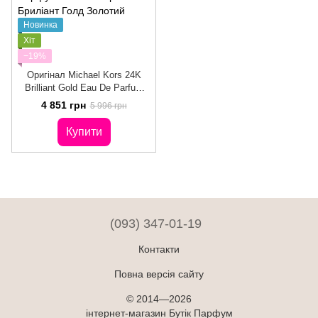
Новинка
Хіт
−19%
Оригінал Michael Kors 24K
Brilliant Gold Eau De Parfum
50ml Жіночі Парфуми Майкл
4 851 грн
5 996 грн
Корс 24К Бриліант Голд
Золотий Бриліант
Купити
(093) 347-01-19
Контакти
Повна версія сайту
© 2014—2026
інтернет-магазин Бутік Парфум