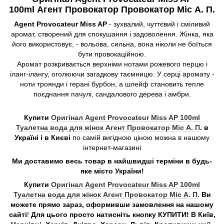
100ml Агент Провокатор Провокатор Міс А. П.
Agent Provocateur Miss AP
- зухвалий, чуттєвий і сміливий
аромат, створений для спокушання і задоволення. Жінка, яка
його використовує, - вольова, сильна, вона ніколи не боїться
бути провокаційною.
Аромат розкривається верхніми нотами рожевого перцю і
іланг-ілангу, оголюючи загадкову таємницю. У серці аромату -
ноти троянди і герані бурбон, а шлейф становить тепле
поєднання пачулі, сандалового дерева і амбри.
Купити
Оригінал Agent Provocateur Miss AP 100ml
Туалетна вода для жінок Агент Провокатор Міс А. П
. в
Україні і в Києві
по самій вигідною ціною можна в нашому
інтернет-магазині
Ми доставимо весь товар в найшвидші терміни в будь-
яке місто України!
Купити
Оригінал Agent Provocateur Miss AP 100ml
Туалетна вода для жінок Агент Провокатор Міс А. П.
Ви
можете прямо зараз, оформивши замовлення на нашому
сайті
!
Для цього просто натисніть кнопку КУПИТИ! В Київ,