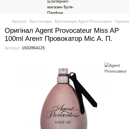
Каталог
Бестселери
Бестселери Agent Provocateur
Оригіна
Оригінал Agent Provocateur Miss AP
100ml Агент Провокатор Міс А. П.
Артикул:
1502864125