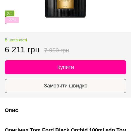
Хіт
−22%
В наявності
6 211 грн
7 950 грн
Купити
Замовити швидко
Опис
Оригінал Tom Ford Black Orchid 100ml edp Том