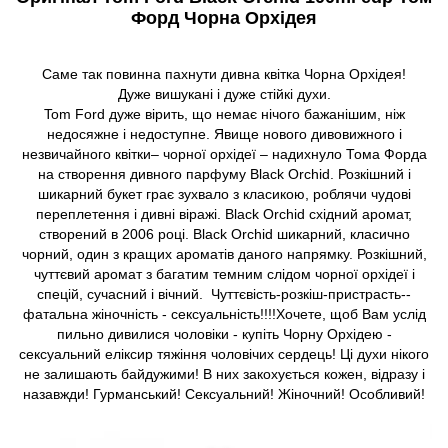
Форд Чорна Орхідея
Саме так повинна пахнути дивна квітка Чорна Орхідея!
Дуже вишукані і дуже стійкі духи.
Tom Ford дуже вірить, що немає нічого бажанішим, ніж
недосяжне і недоступне. Явище нового дивовижного і
незвичайного квітки– чорної орхідеї – надихнуло Тома Форда
на створення дивного парфуму Black Orchid. Розкішний і
шикарний букет грає зухвало з класикою, роблячи чудові
переплетення і дивні віражі. Black Orchid східний аромат,
створений в 2006 році. Black Orchid шикарний, класично
чорний, один з кращих ароматів даного напрямку. Розкішний,
чуттєвий аромат з багатим темним слідом чорної орхідеї і
спецій, сучасний і вічний. Чуттєвість-розкіш-пристрасть--
фатальна жіночність - сексуальність!!!!Хочете, щоб Вам услід
пильно дивилися чоловіки - купіть Чорну Орхідею -
сексуальний еліксир тяжіння чоловічих сердець! Ці духи нікого
не залишають байдужими! В них закохується кожен, відразу і
назавжди! Гурманський! Сексуальний! Жіночний! Особливий!