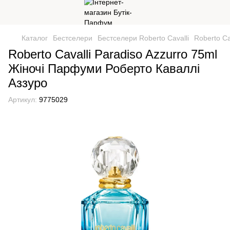
Каталог
Бестселери
Бестселери Roberto Cavalli
Roberto Ca
Roberto Cavalli Paradiso Azzurro 75ml
Жіночі Парфуми Роберто Каваллі
Аззуро
Артикул:
9775029