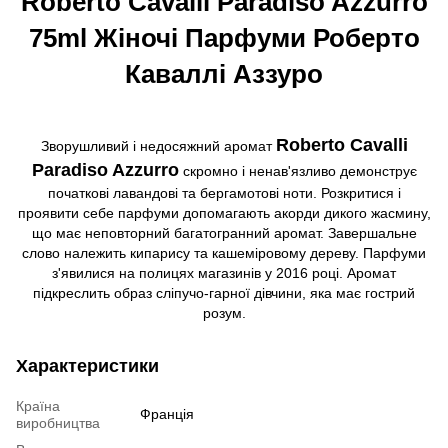
Roberto Cavalli Paradiso Azzurro
75ml Жіночі Парфуми Роберто
Каваллі Аззуро
Roberto Cavalli
Зворушливий і недосяжний аромат
Paradiso Azzurro
скромно і ненав'язливо демонструє
початкові лавандові та бергамотові ноти. Розкритися і
проявити себе парфуми допомагають акорди дикого жасмину,
що має неповторний багатогранний аромат. Завершальне
слово належить кипарису та кашеміровому дереву. Парфуми
з'явилися на полицях магазинів у 2016 році. Аромат
підкреслить образ сліпучо-гарної дівчини, яка має гострий
розум.
Характеристики
Країна
Франція
виробництва