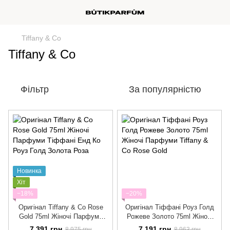
Tiffany & Co
Tiffany & Co
Фільтр
За популярністю
Новинка
Хіт
−18%
−20%
Оригінал Tiffany & Co Rose
Оригінал Тіффані Роуз Голд
Gold 75ml Жіночі Парфуми
Рожеве Золото 75ml Жіночі
Тіффані Енд Ко Роуз Голд
Парфуми Tiffany & Co Rose
7 391 грн
7 191 грн
8 975 грн
8 963 грн