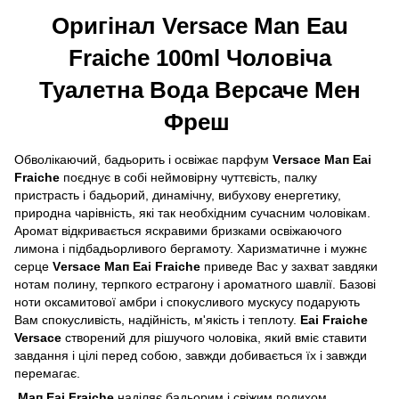
Оригінал Versace Man Eau
Fraiche 100ml Чоловіча
Туалетна Вода Версаче Мен
Фреш
Обволікаючий, бадьорить і освіжає парфум
Vеrsасе Мап Еаі
Frаiсhе
поєднує в собі неймовірну чуттєвість, палку
пристрасть і бадьорий, динамічну, вибухову енергетику,
природна чарівність, які так необхідним сучасним чоловікам.
Аромат відкривається яскравими бризками освіжаючого
лимона і підбадьорливого бергамоту. Харизматичне і мужнє
серце
Vеrsасе Мап Еаі Frаiсhе
приведе Вас у захват завдяки
нотам полину, терпкого естрагону і ароматного шавлії. Базові
ноти оксамитової амбри і спокусливого мускусу подарують
Вам спокусливість, надійність, м'якість і теплоту.
Еаі Frаiсhе
Versace
створений для рішучого чоловіка, який вміє ставити
завдання і цілі перед собою, завжди добивається їх і завжди
перемагає.
Мап Еаі Frаiсhе
наділяє бадьорим і свіжим подихом