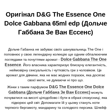
Оригінал D&G The Essence One
Dolce Gabbana 65ml edp (Дольче
Габбана Зе Ван Ессенс)
Дольче Габанна не забуває своїх шанувальниць The One і
поповнює у свою легендарну колекцію ще одним обпалюючим
Dolce Gabbana The One
поглядами та почуттями аромат -
Essence
. Його власника характеризує блискучу елегантність,
неймовірну сексуальність і чуттєвість гри з чоловіком. Це
аромат для дівчини, яка не має жодних поразок, яка досягає
своєї мети, не думаючи ні про що.
D&G The Essence One Dolce
Жінки з таким парфумом
Gabbana (Дольче Габбана Зе Ван Ессенс)
можуть
почуватися на висоті цілодобово і бути в образі спокусниці, яка
підкорює цей світ. Допомагати їй у цьому стануть ноти
терпкого бергамоту, мандарину та солодкого персика. Шлейф