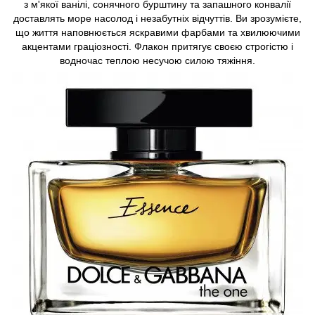
з м'якої ванілі, сонячного бурштину та запашного конвалії
доставлять море насолод і незабутніх відчуттів. Ви зрозумієте,
що життя наповнюється яскравими фарбами та хвилюючими
акцентами граціозності. Флакон притягує своєю строгістю і
водночас теплою несучою силою тяжіння.