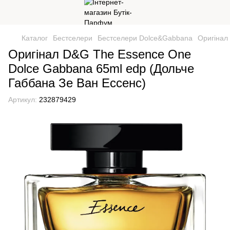
Каталог
Бестселери
Бестселери Dolce&Gabbana
Оригінал
Оригінал D&G The Essence One
Dolce Gabbana 65ml edp (Дольче
Габбана Зе Ван Ессенс)
Артикул:
232879429